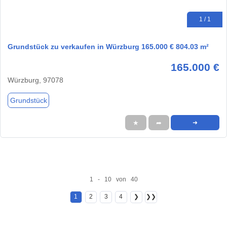
1 / 1
Grundstück zu verkaufen in Würzburg 165.000 € 804.03 m²
165.000 €
Würzburg, 97078
Grundstück
★
➦
➜
1 - 10 von 40
1
2
3
4
❯
❯❯