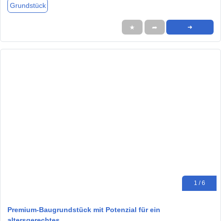
Grundstück
★
➦
➜
1 / 6
Premium-Baugrundstück mit Potenzial für ein
altersgerechtes…