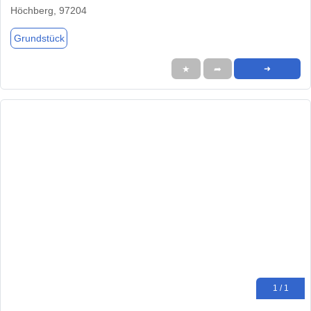
Höchberg, 97204
Grundstück
★
➦
➜
1 / 1