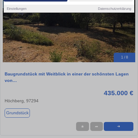
Einstellungen
Datenschutzerklärung
1 / 8
Baugrundstück mit Weitblick in einer der schönsten Lagen
von…
435.000 €
Höchberg, 97294
Grundstück
★
➦
➜