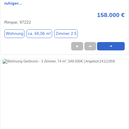
ruhiger…
158.000 €
Rimpar, 97222
Wohnung
ca. 66,06 m²
Zimmer 2.5
★
➦
➜