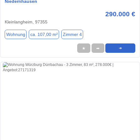
Niedernhausen
290.000 €
Kleinlangheim, 97355
Wohnung
ca. 107,00 m²
Zimmer 4
★
➦
➜