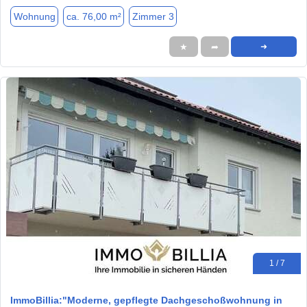
Wohnung
ca. 76,00 m²
Zimmer 3
★
➦
➜
1 / 7
ImmoBillia:"Moderne, gepflegte Dachgeschoßwohnung in