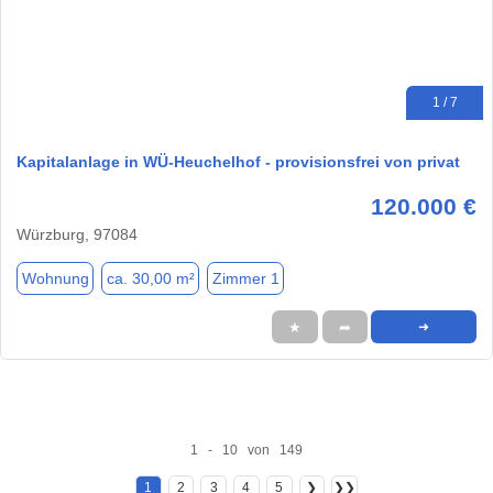
1 / 7
Kapitalanlage in WÜ-Heuchelhof - provisionsfrei von privat
120.000 €
Würzburg, 97084
Wohnung
ca. 30,00 m²
Zimmer 1
★
➦
➜
1 - 10 von 149
1
2
3
4
5
❯
❯❯