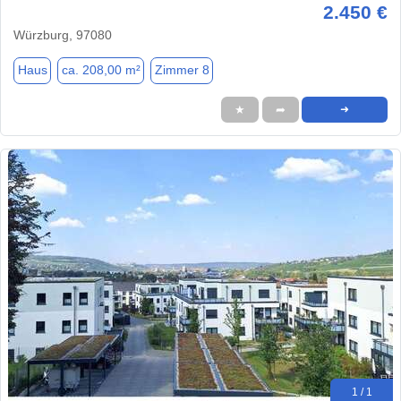
2.450 €
Würzburg, 97080
Haus
ca. 208,00 m²
Zimmer 8
★
➦
➜
1 / 1