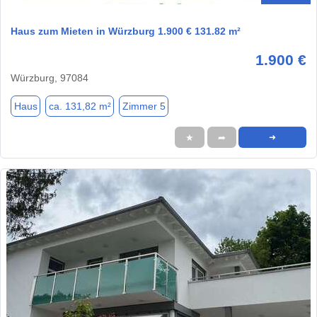
Haus zum Mieten in Würzburg 1.900 € 131.82 m²
1.900 €
Würzburg, 97084
Haus
ca. 131,82 m²
Zimmer 5
★
➦
➜