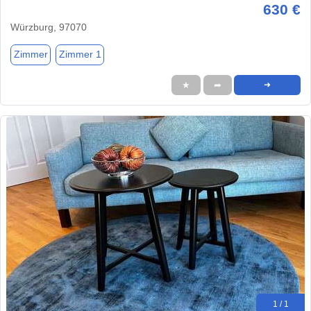
630 €
Würzburg, 97070
Zimmer
Zimmer 1
★
➦
➜
1 / 1