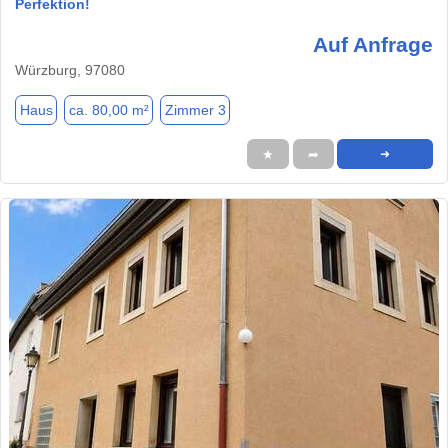
Perfektion!
Auf Anfrage
Würzburg, 97080
Haus
ca. 80,00 m²
Zimmer 3
★
➦
➜