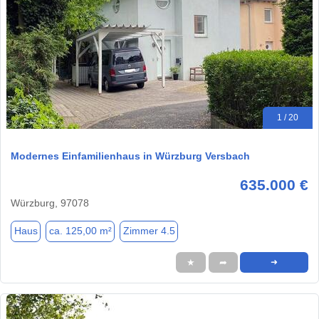
1 / 20
Modernes Einfamilienhaus in Würzburg Versbach
635.000 €
Würzburg, 97078
Haus
ca. 125,00 m²
Zimmer 4.5
★
➦
➜