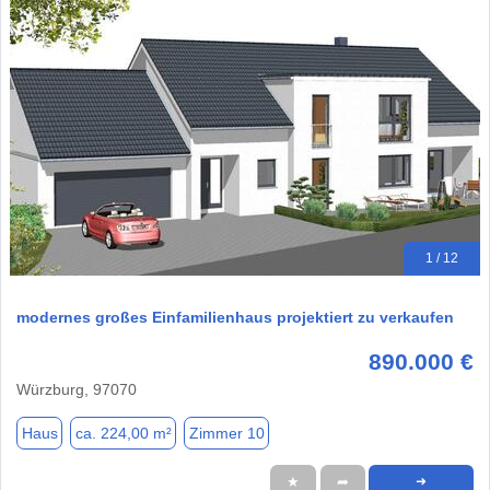
1 / 12
modernes großes Einfamilienhaus projektiert zu verkaufen
890.000 €
Würzburg, 97070
Haus
ca. 224,00 m²
Zimmer 10
★
➦
➜