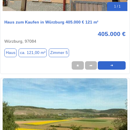
1 / 1
Haus zum Kaufen in Würzburg 405.000 € 121 m²
405.000 €
Würzburg, 97084
Haus
ca. 121,00 m²
Zimmer 5
★
➦
➜