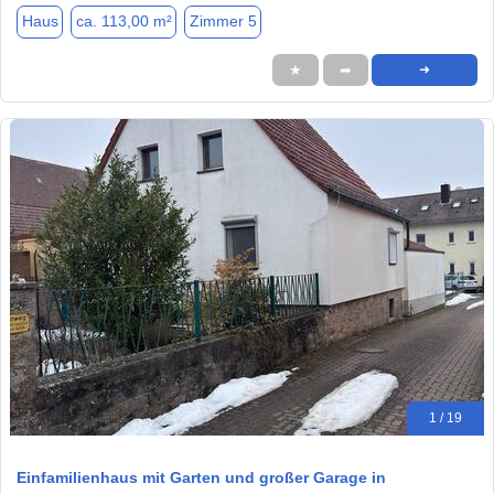
Haus
ca. 113,00 m²
Zimmer 5
★
➦
➜
1 / 19
Einfamilienhaus mit Garten und großer Garage in