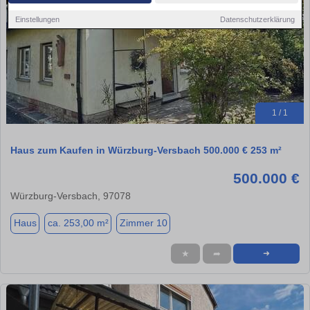
Einstellungen
Datenschutzerklärung
1 / 1
Haus zum Kaufen in Würzburg-Versbach 500.000 € 253 m²
500.000 €
Würzburg-Versbach, 97078
Haus
ca. 253,00 m²
Zimmer 10
★
➦
➜