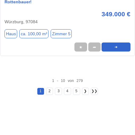
Rottenbauer!
349.000 €
Würzburg, 97084
Haus
ca. 100,00 m²
Zimmer 5
★
➦
➜
1 - 10 von 279
1
2
3
4
5
❯
❯❯