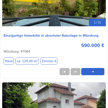
1 / 11
Einzigartige Immobilie in absoluter Naturlage in Würzburg
590.000 €
Würzburg, 97084
Haus
ca. 129,00 m²
Zimmer 4
★
➦
➜