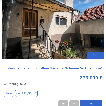
1 / 8
Einfamilienhaus mit großem Garten & Scheune *in Erlabrunn*
275.000 €
Würzburg, 97082
Haus
ca. 111,00 m²
★
➦
➜