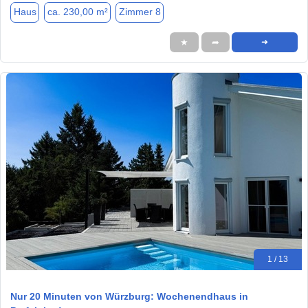
Haus
ca. 230,00 m²
Zimmer 8
★
➦
➜
1 / 13
Nur 20 Minuten von Würzburg: Wochenendhaus in