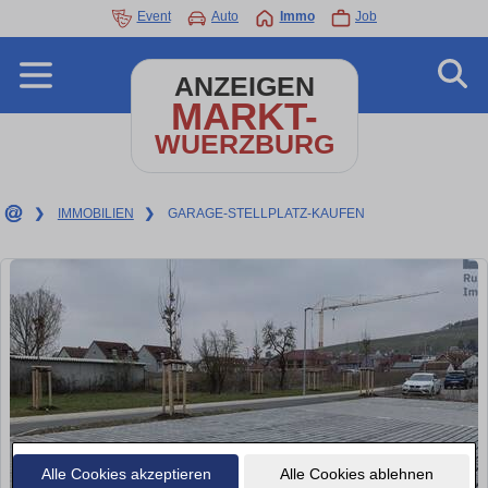
Event
Auto
Immo
Job
ANZEIGEN
MARKT-
WUERZBURG
❯
IMMOBILIEN
❯
GARAGE-STELLPLATZ-KAUFEN
Alle Cookies akzeptieren
Alle Cookies ablehnen