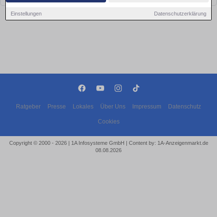
Einstellungen
Datenschutzerklärung
Ratgeber
Presse
Lokales
Über Uns
Impressum
Datenschutz
Cookies
Copyright © 2000 - 2026 | 1A Infosysteme GmbH | Content by: 1A-Anzeigenmarkt.de
08.08.2026