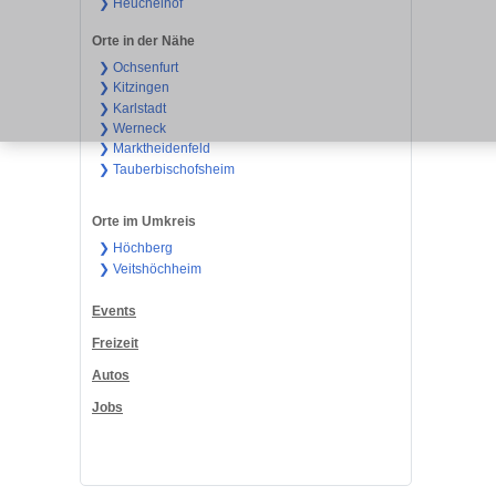
❯ Heuchelhof
Orte in der Nähe
❯ Ochsenfurt
❯ Kitzingen
❯ Karlstadt
❯ Werneck
❯ Marktheidenfeld
❯ Tauberbischofsheim
Orte im Umkreis
❯ Höchberg
❯ Veitshöchheim
Events
Freizeit
Autos
Jobs