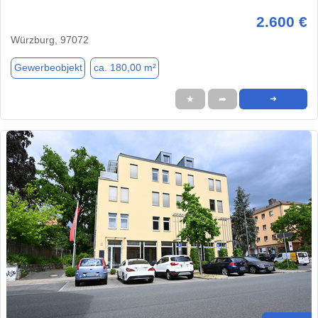
2.600 €
Würzburg, 97072
Gewerbeobjekt
ca. 180,00 m²
★
➦
➜