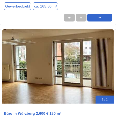
Gewerbeobjekt
ca. 165,50 m²
★
➦
➜
1 / 1
Büro in Würzburg 2.600 € 180 m²