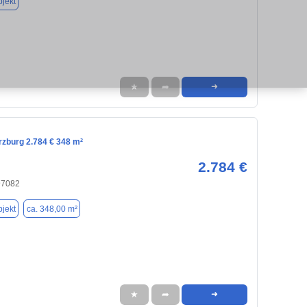
jekt
★
➦
➜
rzburg 2.784 € 348 m²
2.784 €
97082
jekt
ca. 348,00 m²
★
➦
➜