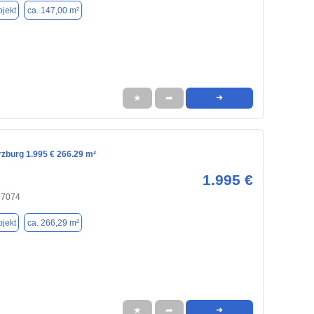
jekt
ca. 147,00 m²
★
➦
➜
rzburg 1.995 € 266.29 m²
1.995 €
97074
jekt
ca. 266,29 m²
★
➦
➜