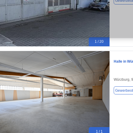
Gewerbeob
1 / 20
Halle in Wü
Würzburg, 
Gewerbeob
1 / 1