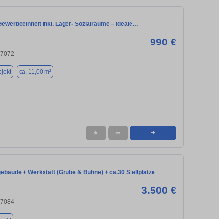
Gewerbeeinheit inkl. Lager- Sozialräume – ideale…
990 €
97072
jekt
ca. 11,00 m²
★
➦
➜
bäude + Werkstatt (Grube & Bühne) + ca.30 Stellplätze
3.500 €
97084