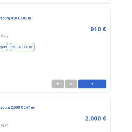
rzburg 910 € 101 m²
910 €
97082
jekt
ca. 101,00 m²
★
➦
➜
rzburg 2.000 € 147 m²
2.000 €
97074