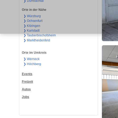
❯ Dürrbachtal
Orte in der Nähe
❯ Würzburg
❯ Ochsenfurt
❯ Kitzingen
❯ Karlstadt
❯ Tauberbischofsheim
❯ Marktheidenfeld
Orte im Umkreis
❯ Werneck
❯ Höchberg
Events
Freizeit
Autos
Jobs