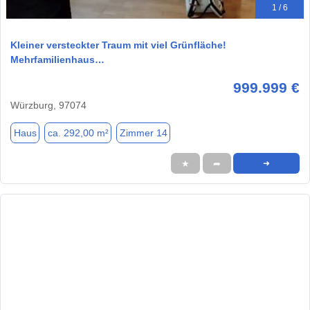
1 / 6
Kleiner versteckter Traum mit viel Grünfläche!
Mehrfamilienhaus…
999.999 €
Würzburg, 97074
Haus
ca. 292,00 m²
Zimmer 14
★
➦
➜