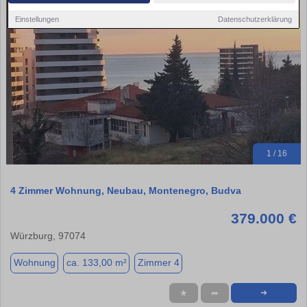
Einstellungen
Datenschutzerklärung
1 / 16
4 Zimmer Wohnung, Neubau, Montenegro, Budva
379.000 €
Würzburg, 97074
Wohnung
ca. 133,00 m²
Zimmer 4
★
➦
➜