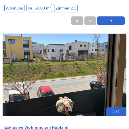
Wohnung
ca. 60,00 m²
Zimmer 2.5
★
➦
➜
1 / 1
Exklusive Wohnung am Hubland