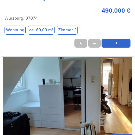
490.000 €
Würzburg, 97074
Wohnung
ca. 60,00 m²
Zimmer 2
★
➦
➜