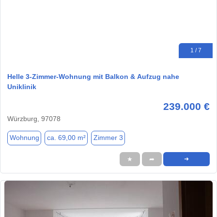
1 / 7
Helle 3-Zimmer-Wohnung mit Balkon & Aufzug nahe
Uniklinik
239.000 €
Würzburg, 97078
Wohnung
ca. 69,00 m²
Zimmer 3
★
➦
➜