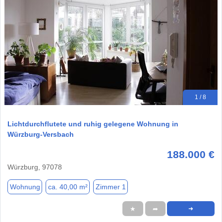
1 / 8
Lichtdurchflutete und ruhig gelegene Wohnung in
Würzburg-Versbach
188.000 €
Würzburg, 97078
Wohnung
ca. 40,00 m²
Zimmer 1
★
➦
➜