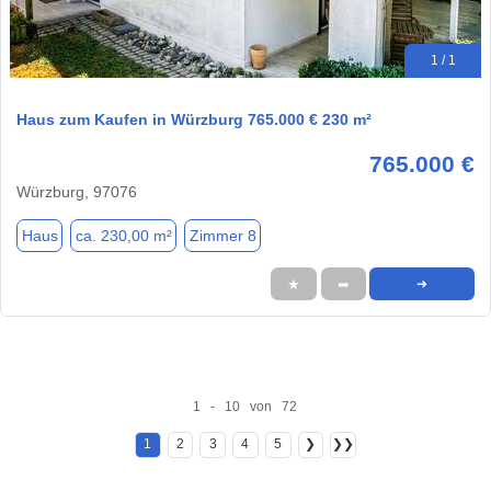
1 / 1
Haus zum Kaufen in Würzburg 765.000 € 230 m²
765.000 €
Würzburg, 97076
Haus
ca. 230,00 m²
Zimmer 8
★
➦
➜
1 - 10 von 72
1
2
3
4
5
❯
❯❯