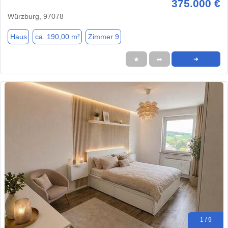
375.000 €
Würzburg, 97078
Haus
ca. 190,00 m²
Zimmer 9
★
➦
➜
1 / 9