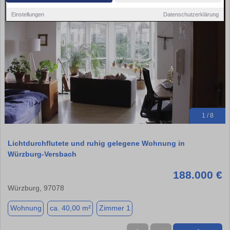
Einstellungen
Datenschutzerklärung
1 / 8
Lichtdurchflutete und ruhig gelegene Wohnung in
Würzburg-Versbach
188.000 €
Würzburg, 97078
Wohnung
ca. 40,00 m²
Zimmer 1