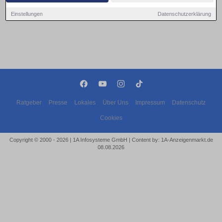
Einstellungen
Datenschutzerklärung
Ratgeber
Presse
Lokales
Über Uns
Impressum
Datenschutz
Cookies
Copyright © 2000 - 2026 | 1A Infosysteme GmbH | Content by: 1A-Anzeigenmarkt.de
08.08.2026