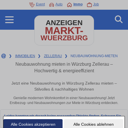
Event
Auto
Immo
Job
ANZEIGEN
MARKT-
WUERZBURG
❯
IMMOBILIEN
❯
ZELLERAU
❯
NEUBAUWOHNUNG-MIETEN
Neubauwohnung mieten in Würzburg Zellerau –
Hochwertig & energieeffizient
Jetzt eine Neubauwohnung in Würzburg Zellerau mieten –
Stilvolles & nachhaltiges Wohnen
Genieße modernen Wohnkomfort in einer Neubauwohnung! Jetzt
Erstbezug- und Neubauwohnungen zur Miete in Würzburg entdecken.
Leider konnten wir derzeit keine passenden Objekte finden. Schauen Sie
bald wieder vorbei!
Alle Cookies akzeptieren
Alle Cookies ablehnen