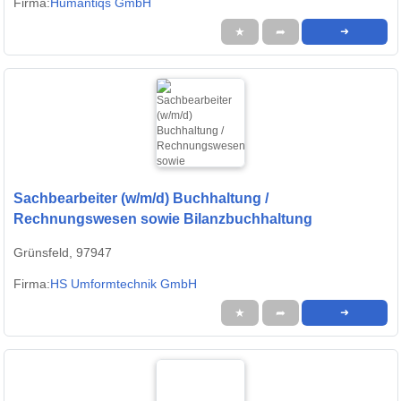
Firma:
Humantiqs GmbH
★
➦
➜
Sachbearbeiter (w/m/d) Buchhaltung /
Rechnungswesen sowie Bilanzbuchhaltung
Grünsfeld, 97947
Firma:
HS Umformtechnik GmbH
★
➦
➜