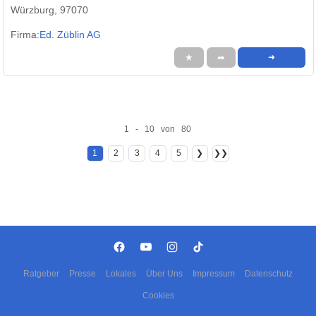
Würzburg, 97070
Firma:
Ed. Züblin AG
★
➦
➜
1 - 10 von 80
1
2
3
4
5
❯
❯❯
Ratgeber
Presse
Lokales
Über Uns
Impressum
Datenschutz
Cookies