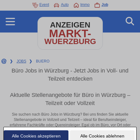
Event
Auto
Immo
Job
ANZEIGEN
MARKT-
WUERZBURG
❯
JOBS
❯
BUERO
Büro Jobs in Würzburg - Jetzt Jobs in Voll- und
Teilzeit entdecken
Aktuelle Stellenangebote für Büro in Würzburg –
Teilzeit oder Vollzeit
Sie suchen nach Büro Jobs in Würzburg? Bei uns finden Sie aktuelle
Stellenangebote in Vollzeit und Teilzeit – ideal für Berufseinsteiger,
erfahrene Fachkräfte oder Quereinsteiger. Egal ob im Büro, vor Ort oder
remote: Entdecken Sie jetzt neue Chancen in Ihrer Region und
Alle Cookies akzeptieren
Alle Cookies ablehnen
bewerben Sie sich direkt auf passende Büro-Stellen in Würzburg!