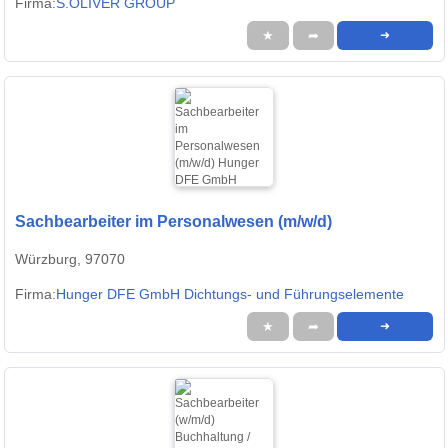
Firma:
S.OLIVER GROUP
★
➦
➜
Sachbearbeiter im Personalwesen (m/w/d)
Würzburg, 97070
Firma:
Hunger DFE GmbH Dichtungs- und Führungselemente
★
➦
➜