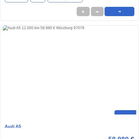
★
➦
➜
Audi A5
58.980 €