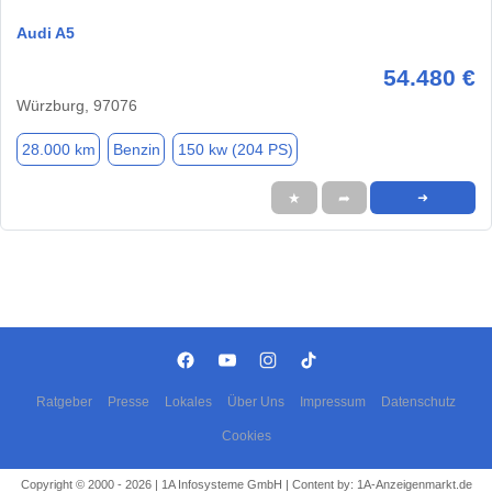
Audi A5
54.480 €
Würzburg, 97076
28.000 km
Benzin
150 kw (204 PS)
★
➦
➜
Ratgeber
Presse
Lokales
Über Uns
Impressum
Datenschutz
Cookies
Copyright © 2000 - 2026 | 1A Infosysteme GmbH | Content by: 1A-Anzeigenmarkt.de