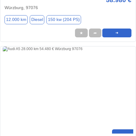
Würzburg, 97076
12.000 km
Diesel
150 kw (204 PS)
★
➦
➜