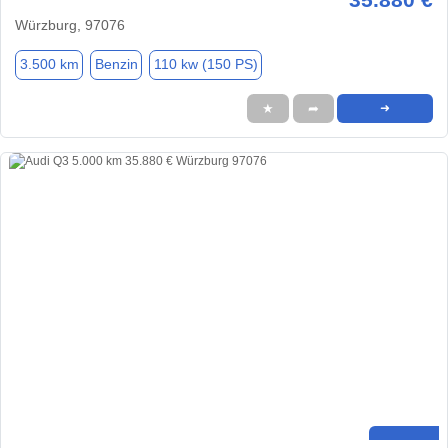
Würzburg, 97076
3.500 km
Benzin
110 kw (150 PS)
★
➦
➜