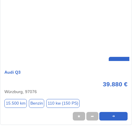
Audi Q3
39.880 €
Würzburg, 97076
15.500 km
Benzin
110 kw (150 PS)
★
➦
➜