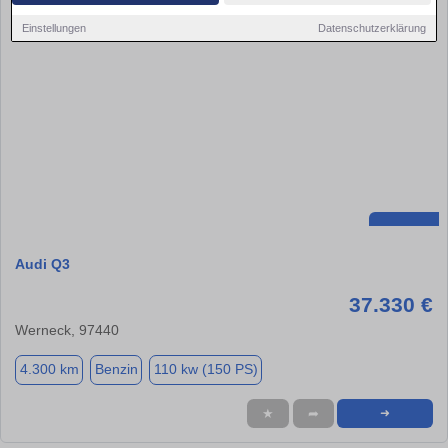
Einstellungen
Datenschutzerklärung
Audi Q3
37.330 €
Werneck, 97440
4.300 km
Benzin
110 kw (150 PS)
★
➦
➜