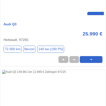
Audi Q3
25.990 €
Hettstadt, 97265
72.000 km
Benzin
140 kw (190 PS)
★
➦
➜