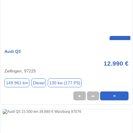
Audi Q3
12.990 €
Zellingen, 97225
149.961 km
Diesel
130 kw (177 PS)
★
➦
➜