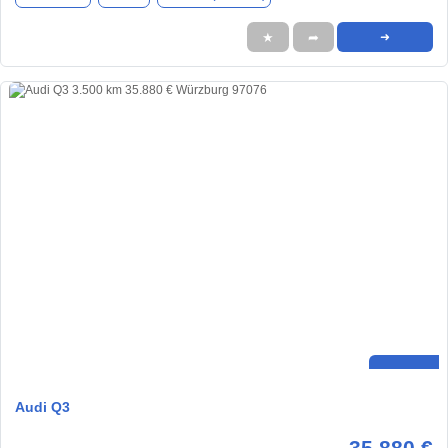
★
➦
➜
Audi Q3
35.880 €