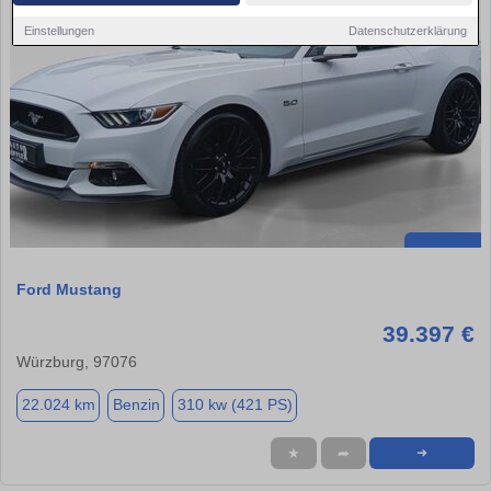
Einstellungen
Datenschutzerklärung
Ford Mustang
39.397 €
Würzburg, 97076
22.024 km
Benzin
310 kw (421 PS)
★
➦
➜