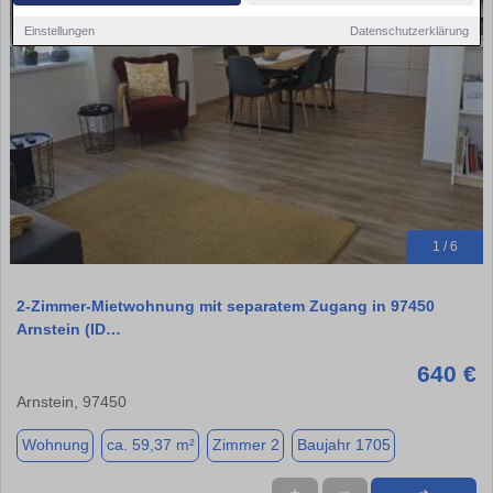
Einstellungen
Datenschutzerklärung
1 / 6
2-Zimmer-Mietwohnung mit separatem Zugang in 97450
Arnstein (ID…
640 €
Arnstein, 97450
Wohnung
ca. 59,37 m²
Zimmer 2
Baujahr 1705