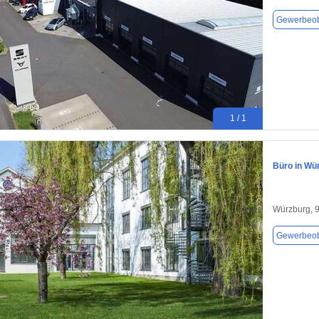
Gewerbeob
1 / 1
Büro in Wü
Würzburg, 
Gewerbeob