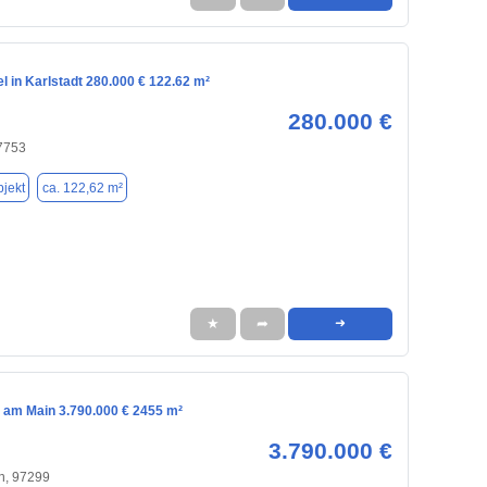
l in Karlstadt 280.000 € 122.62 m²
280.000 €
97753
jekt
ca. 122,62 m²
★
➦
➜
ll am Main 3.790.000 € 2455 m²
3.790.000 €
n, 97299