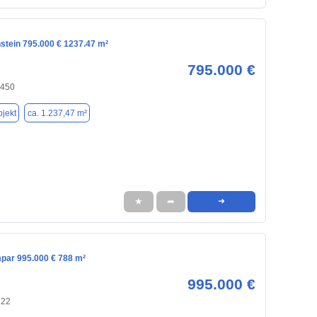
nstein 795.000 € 1237.47 m²
795.000 €
7450
jekt
ca. 1.237,47 m²
★
➦
➜
mpar 995.000 € 788 m²
995.000 €
222