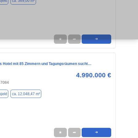
jekt
ca. 369,00 m²
★
➦
➜
 Hotel mit 85 Zimmern und Tagungsräumen sucht…
4.990.000 €
97084
jekt
ca. 12.048,47 m²
★
➦
➜