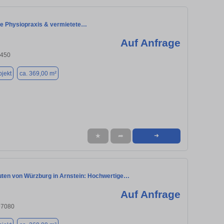
e Physiopraxis & vermietete…
Auf Anfrage
7450
jekt
ca. 369,00 m²
★
➦
➜
uten von Würzburg in Arnstein: Hochwertige…
Auf Anfrage
97080