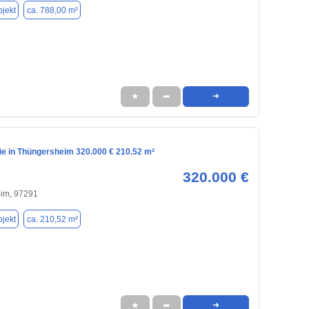
jekt
ca. 788,00 m²
★
➦
➜
e in Thüngersheim 320.000 € 210.52 m²
320.000 €
im, 97291
jekt
ca. 210,52 m²
★
➦
➜