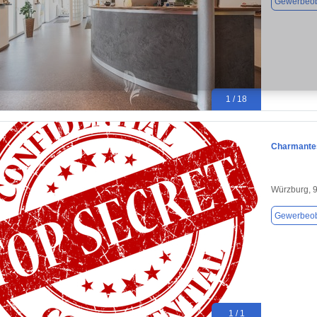
Gewerbeob
1 / 18
Charmantes
Würzburg, 
Gewerbeob
1 / 1