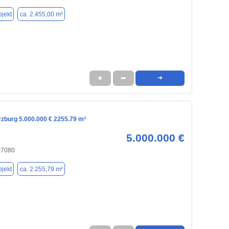
jekt
ca. 2.455,00 m²
★
➦
➜
rzburg 5.000.000 € 2255.79 m²
5.000.000 €
97080
jekt
ca. 2.255,79 m²