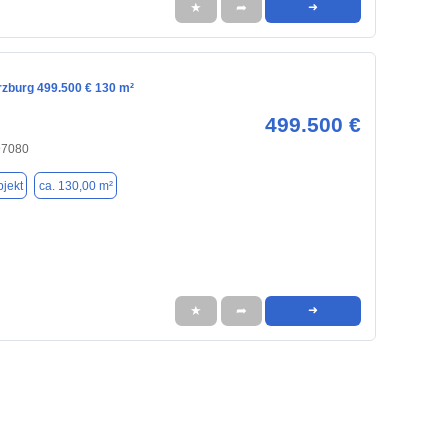
★
➦
➜
rzburg 499.500 € 130 m²
499.500 €
97080
jekt
ca. 130,00 m²
★
➦
➜