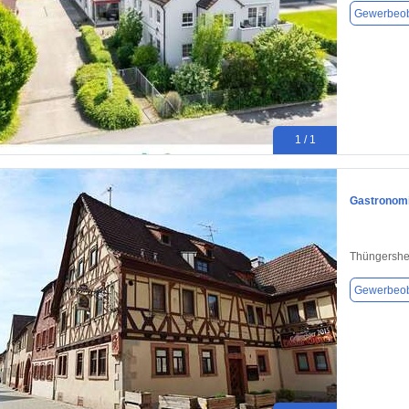
Gewerbeob
1 / 1
Gastronomi
Thüngershe
Gewerbeob