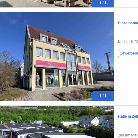
1 / 1
Einzelhande
Karlstadt, 
Gewerbeob
1 / 1
Halle in Ze
Zell am Mai