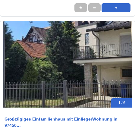
★
➦
➜
1 / 6
Großzügiges Einfamilienhaus mit EinliegerWohnung in
97450…