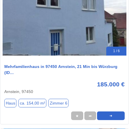
1 / 6
Mehrfamilienhaus in 97450 Arnstein, 21 Min bis Würzburg
(ID…
185.000 €
Arnstein, 97450
Haus
ca. 154,00 m²
Zimmer 6
★
➦
➜