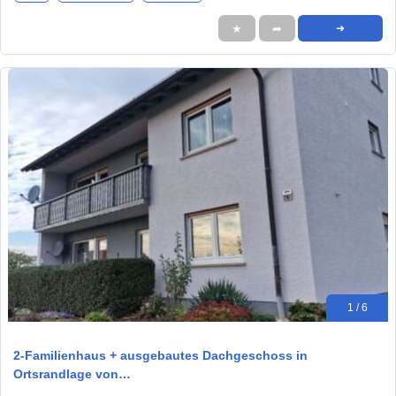
★
➦
➜
1 / 6
2-Familienhaus + ausgebautes Dachgeschoss in
Ortsrandlage von…