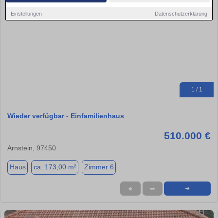
Einstellungen
Datenschutzerklärung
1 / 1
Wieder verfügbar - Einfamilienhaus
510.000 €
Arnstein, 97450
Haus
ca. 173,00 m²
Zimmer 6
★
➦
➜