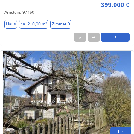
399.000 €
Arnstein, 97450
Haus
ca. 210,00 m²
Zimmer 9
★
➦
➜
1 / 6