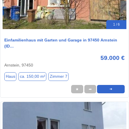
1 / 6
Einfamilienhaus mit Garten und Garage in 97450 Arnstein
(ID…
59.000 €
Arnstein, 97450
Haus
ca. 150,00 m²
Zimmer 7
★
➦
➜