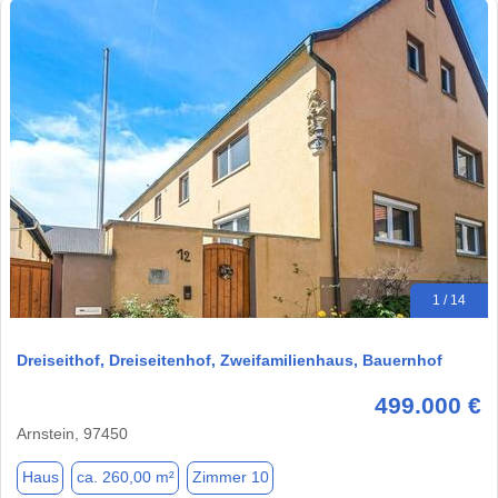
1 / 14
Dreiseithof, Dreiseitenhof, Zweifamilienhaus, Bauernhof
499.000 €
Arnstein, 97450
Haus
ca. 260,00 m²
Zimmer 10