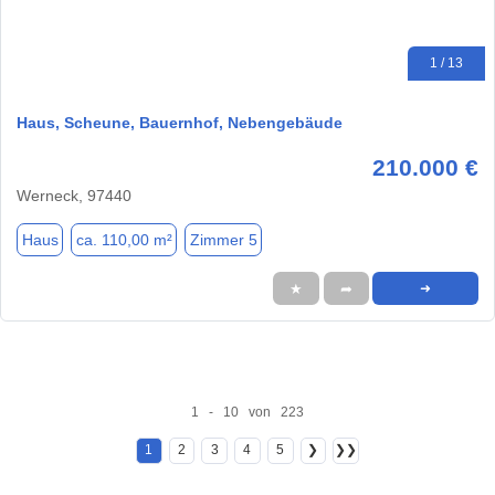
1 / 13
Haus, Scheune, Bauernhof, Nebengebäude
210.000 €
Werneck, 97440
Haus
ca. 110,00 m²
Zimmer 5
★
➦
➜
1 - 10 von 223
1
2
3
4
5
❯
❯❯