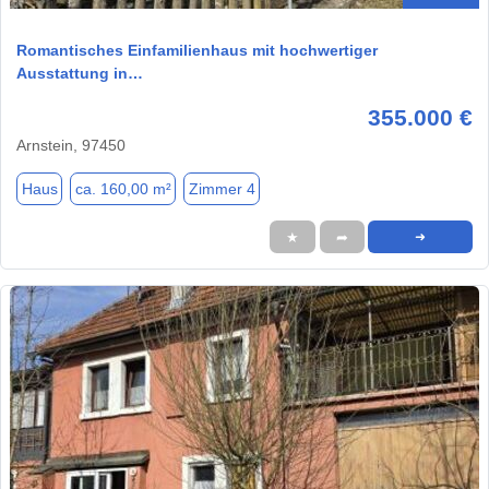
Romantisches Einfamilienhaus mit hochwertiger
Ausstattung in…
355.000 €
Arnstein, 97450
Haus
ca. 160,00 m²
Zimmer 4
★
➦
➜