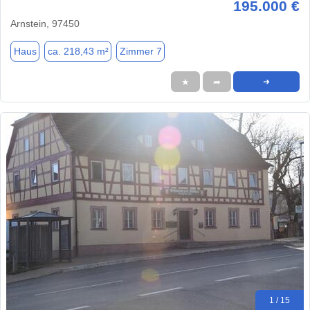
195.000 €
Arnstein, 97450
Haus
ca. 218,43 m²
Zimmer 7
★
➦
➜
1 / 15