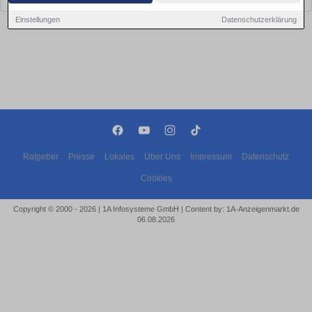
Einstellungen
Datenschutzerklärung
Ratgeber
Presse
Lokales
Über Uns
Impressum
Datenschutz
Cookies
Copyright © 2000 - 2026 | 1A Infosysteme GmbH | Content by: 1A-Anzeigenmarkt.de
06.08.2026