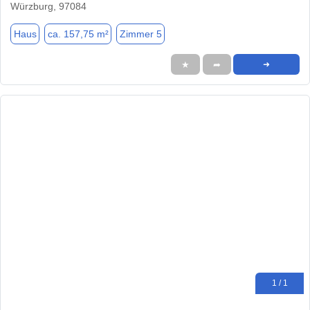
Würzburg, 97084
Haus
ca. 157,75 m²
Zimmer 5
★
➦
➜
1 / 1