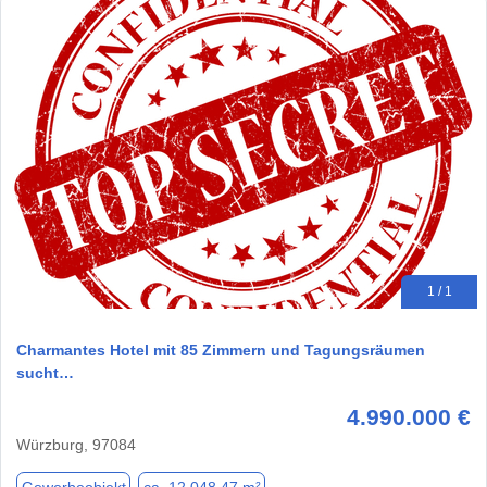
1 / 1
Charmantes Hotel mit 85 Zimmern und Tagungsräumen
sucht…
4.990.000 €
Würzburg, 97084