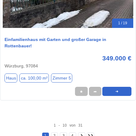
1 / 19
Einfamilienhaus mit Garten und großer Garage in
Rottenbauer!
349.000 €
Würzburg, 97084
Haus
ca. 100,00 m²
Zimmer 5
★
➦
➜
1 - 10 von 31
1
2
3
4
❯
❯❯