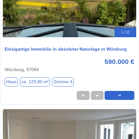
1 / 11
Einzigartige Immobilie in absoluter Naturlage in Würzburg
590.000 €
Würzburg, 97084
Haus
ca. 129,00 m²
Zimmer 4
★
➦
➜