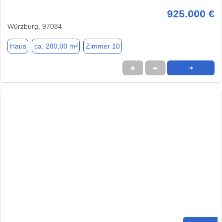
925.000 €
Würzburg, 97084
Haus
ca. 280,00 m²
Zimmer 10
★
➦
➜