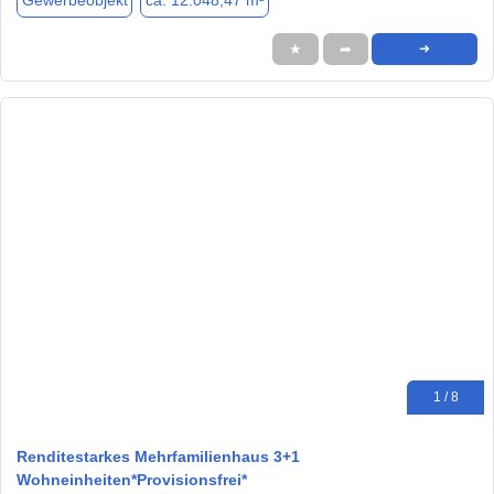
Gewerbeobjekt
ca. 12.048,47 m²
★
➦
➜
1 / 8
Renditestarkes Mehrfamilienhaus 3+1
Wohneinheiten*Provisionsfrei*