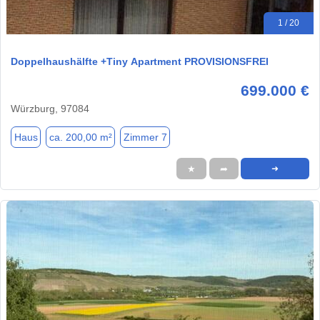
1 / 20
Doppelhaushälfte +Tiny Apartment PROVISIONSFREI
699.000 €
Würzburg, 97084
Haus
ca. 200,00 m²
Zimmer 7
★
➦
➜