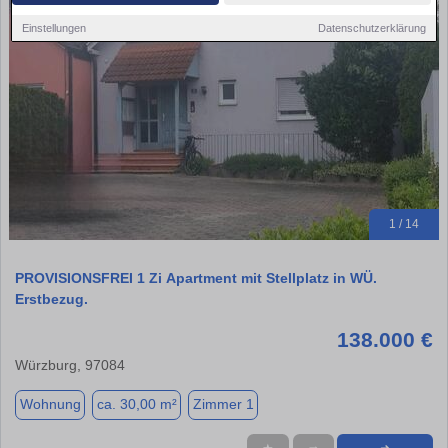
Einstellungen
Datenschutzerklärung
1 / 14
PROVISIONSFREI 1 Zi Apartment mit Stellplatz in WÜ.
Erstbezug.
138.000 €
Würzburg, 97084
Wohnung
ca. 30,00 m²
Zimmer 1