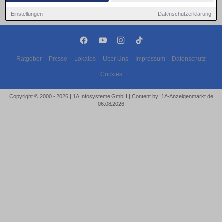
Einstellungen
Datenschutzerklärung
Ratgeber
Presse
Lokales
Über Uns
Impressum
Datenschutz
Cookies
Copyright © 2000 - 2026 | 1A Infosysteme GmbH | Content by: 1A-Anzeigenmarkt.de
06.08.2026