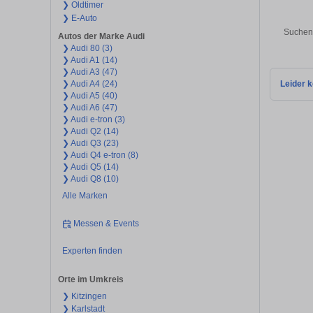
❯ Oldtimer
❯ E-Auto
Suchen 
Autos der Marke Audi
❯ Audi 80 (3)
❯ Audi A1 (14)
❯ Audi A3 (47)
❯ Audi A4 (24)
Leider k
❯ Audi A5 (40)
❯ Audi A6 (47)
❯ Audi e-tron (3)
❯ Audi Q2 (14)
❯ Audi Q3 (23)
❯ Audi Q4 e-tron (8)
❯ Audi Q5 (14)
❯ Audi Q8 (10)
Alle Marken
Messen & Events
Experten finden
Orte im Umkreis
❯ Kitzingen
❯ Karlstadt