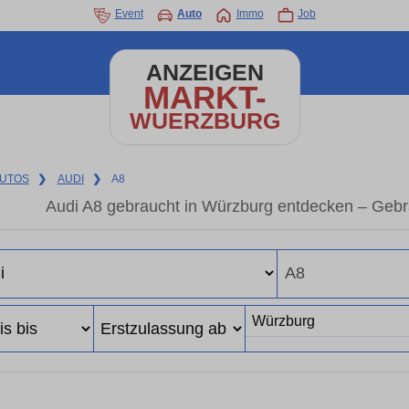
Event
Auto
Immo
Job
ANZEIGEN
MARKT-
WUERZBURG
UTOS
❯
AUDI
❯
A8
Audi A8 gebraucht in Würzburg entdecken – Gebr