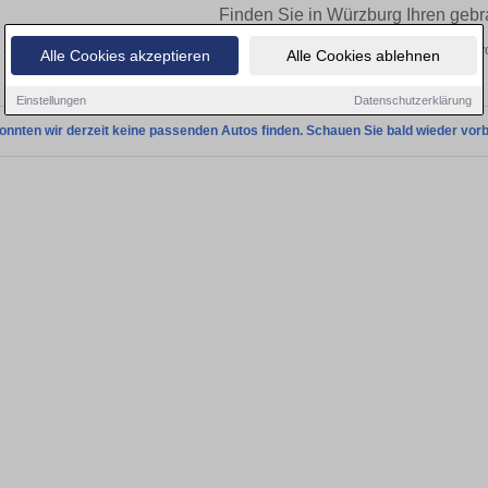
Finden Sie in Würzburg Ihren geb
Sie in Würzburg einen Audi A8 Gebrauchtwagen? Entdecken Sie gebrauchte A8 vo
Alle Cookies akzeptieren
Alle Cookies ablehnen
und vom Händler.
Einstellungen
Datenschutzerklärung
onnten wir derzeit keine passenden Autos finden. Schauen Sie bald wieder vorb