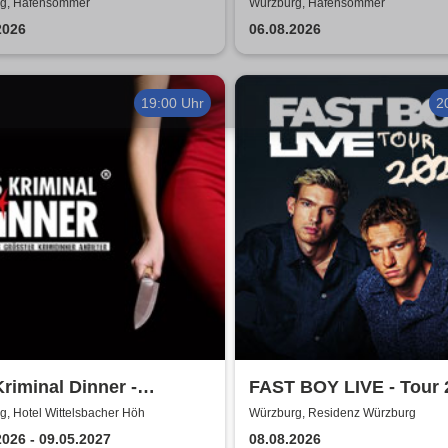
Würzburger Hafensom
g, Hafensommer
Würzburg, Hafensommer
2026
06.08.2026
19:00 Uhr
2
riminal Dinner -
FAST BOY LIVE - Tour 
ment à la Carte
, Hotel Wittelsbacher Höh
Würzburg, Residenz Würzburg
2026 - 09.05.2027
08.08.2026