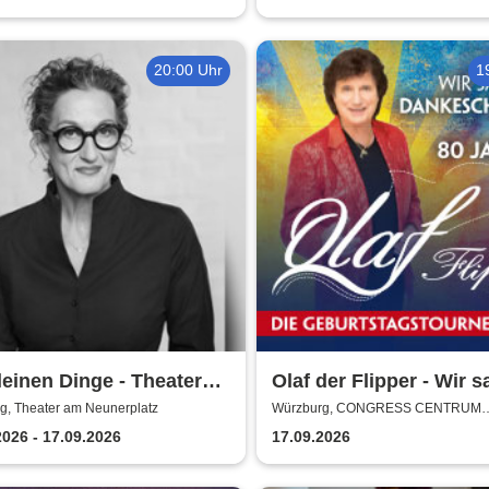
20:00 Uhr
1
inen Dinge - Theater
Olaf der Flipper - Wir 
eunerplatz
Dankeschön! 80 Jahre -
g, Theater am Neunerplatz
Würzburg, CONGRESS CENTRUM
WÜRZBURG
Geburtstagstournee 20
2026 - 17.09.2026
17.09.2026