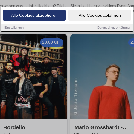
en wissen was los ist in Höchberg? Erleben Sie in Höchberg vielseitiges Event-An
oder aufregende Veranstaltungen in Höchberg – hier finde
Alle Cookies akzeptieren
Alle Cookies ablehnen
Einstellungen
Datenschutzerklärung
20:00 Uhr
2
l Bordello
Marlo Grosshardt -