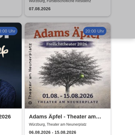
mer
ABBRUNZATI BOYS - LIVE
Würzburg, Fürstbischöfliche Residenz
2026
07.08.2026
0:00 Uhr
20:00 Uhr
2026
Adams Äpfel - Theater am
Neunerplatz Würzburg
Würzburg, Theater am Neunerplatz
06.08.2026 - 15.08.2026