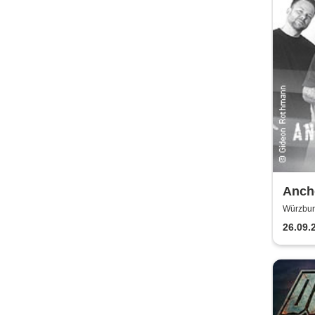
Ancho
Chron
Würzbur
26.09.