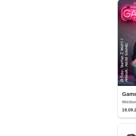
Game
Biele
Würzbu
WÜRZB
19.09.