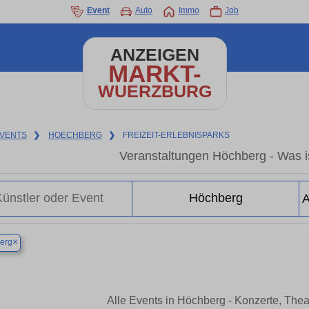
Event
Auto
Immo
Job
ANZEIGEN
MARKT-
WUERZBURG
VENTS
❯
HOECHBERG
❯
FREIZEIT-ERLEBNISPARKS
Veranstaltungen Höchberg - Was is
×
erg
Alle Events in Höchberg - Konzerte, The