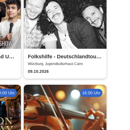
nd Up
Folkshilfe - Deutschlandtour
burg
2026/2027
Würzburg, Jugendkulturhaus Cairo
09.10.2026
0:00 Uhr
16:00 Uhr