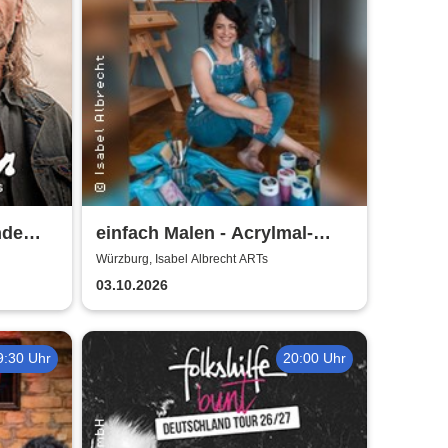
nde
einfach Malen - Acrylmal-
Workshop | Isabel Albrecht
Würzburg, Isabel Albrecht ARTs
ARTs
03.10.2026
9:30 Uhr
20:00 Uhr