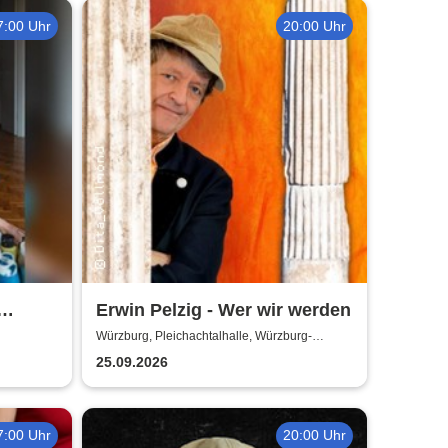
7:00 Uhr
20:00 Uhr
Erwin Pelzig - Wer wir werden
echt
Würzburg, Pleichachtalhalle, Würzburg-
Versbach
25.09.2026
7:00 Uhr
20:00 Uhr