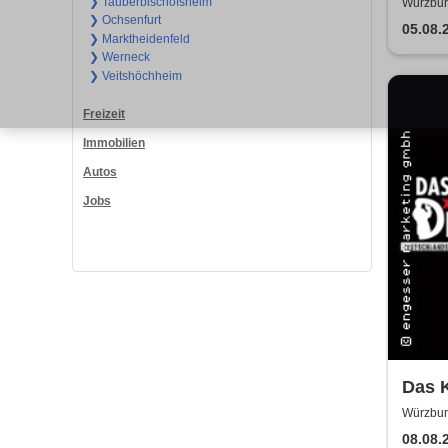
❯ Tauberbischofsheim
Würzbur
❯ Ochsenfurt
05.08.
❯ Marktheidenfeld
❯ Werneck
❯ Veitshöchheim
Freizeit
Immobilien
Autos
Jobs
Das K
Testa
Würzburg
08.08.