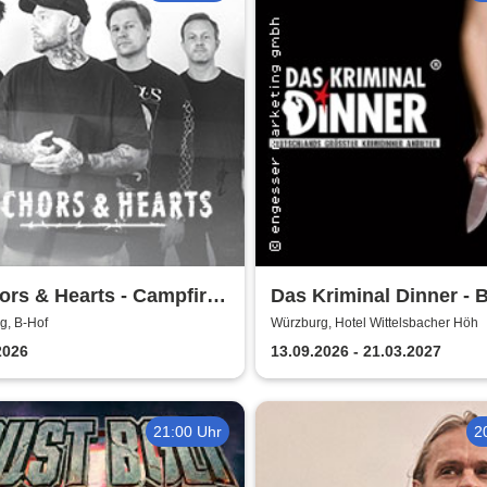
rs & Hearts - Campfire
Das Kriminal Dinner - B
icles Tour 2026
zum letzten Zug
g, B-Hof
Würzburg, Hotel Wittelsbacher Höh
2026
13.09.2026 - 21.03.2027
21:00 Uhr
2