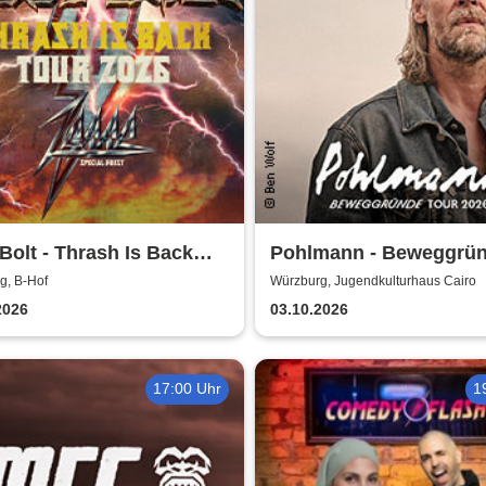
Bolt - Thrash Is Back
Pohlmann - Beweggrü
 2026
Tour 2026
g, B-Hof
Würzburg, Jugendkulturhaus Cairo
2026
03.10.2026
17:00 Uhr
1