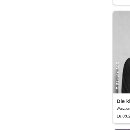
Die kle
am N
Würzbur
16.09.