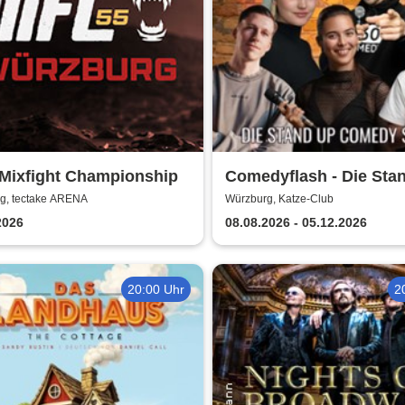
Mixfight Championship
Comedyflash - Die Sta
Comedy Show in Würz
g, tectake ARENA
Würzburg, Katze-Club
2026
08.08.2026 - 05.12.2026
20:00 Uhr
2