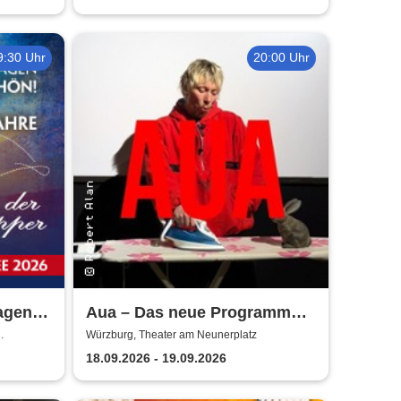
9:30 Uhr
20:00 Uhr
sagen
Aua – Das neue Programm
 Die
von Robert Alan | Theater am
Würzburg, Theater am Neunerplatz
26
Neunerplatz
18.09.2026 - 19.09.2026