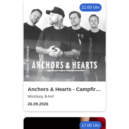
21:00 Uhr
Anchors & Hearts - Campfire
Chronicles Tour 2026
Würzburg, B-Hof
26.09.2026
17:00 Uhr