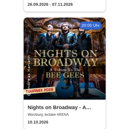
26.09.2026 - 07.11.2026
20:00 Uhr
Nights on Broadway - A
Tribute to the Bee Gees
Würzburg, tectake ARENA
performed by Night Fever
10.10.2026