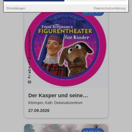
Einstellungen
Datenschutzerklärung
15:00 Uhr
Der Kasper und seine
Freunde kommen zu euch!
Kitzingen, Kath. Dekanatszentrum
frabe-figurentheater
27.09.2026