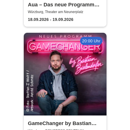
Aua – Das neue Programm
von Robert Alan | Theater am
Würzburg, Theater am Neunerplatz
Neunerplatz
18.09.2026 - 19.09.2026
20:00 Uhr
GameChanger by Bastian