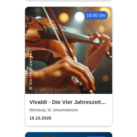
16:00 Uhr
Vivaldi - Die Vier Jahreszeiten
| Kammerorchester der Neuen
Würzburg, St. Johanniskirche
Philharmonie Hamburg
10.10.2026