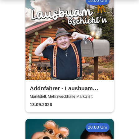
18:00 Uhr
Addnfahrer - Lausbuam
Gschicht'n
Marktsteft, Mehrzweckhalle Marktsteft
13.09.2026
20:00 Uhr