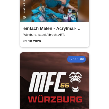
einfach Malen - Acrylmal-
Workshop | Isabel Albrecht
Würzburg, Isabel Albrecht ARTs
ARTs
03.10.2026
17:00 Uhr