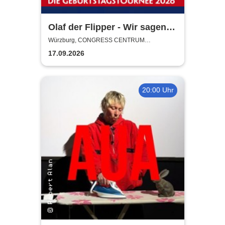
Olaf der Flipper - Wir sagen
Dankeschön! 80 Jahre - Die
Würzburg, CONGRESS CENTRUM
WÜRZBURG
Geburtstagstournee 2026
17.09.2026
20:00 Uhr