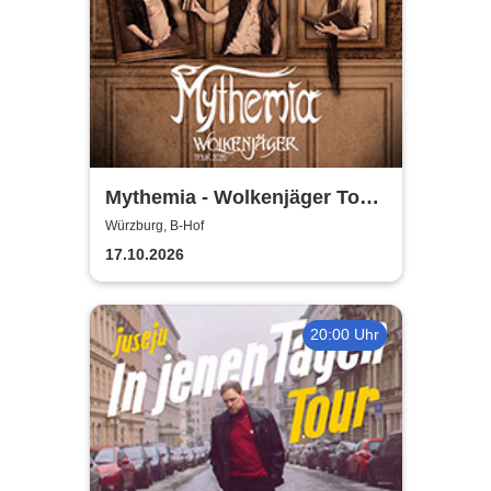
Mythemia - Wolkenjäger Tour
2026
Würzburg, B-Hof
17.10.2026
20:00 Uhr