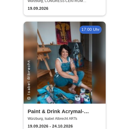
Bielendorfer
Würzburg, CONGRESS CENTRUM
WÜRZBURG
19.09.2026
17:00 Uhr
Paint & Drink Acrymal-
Workshop | Isabel Albrecht
Würzburg, Isabel Albrecht ARTs
ARTs
19.09.2026 - 24.10.2026