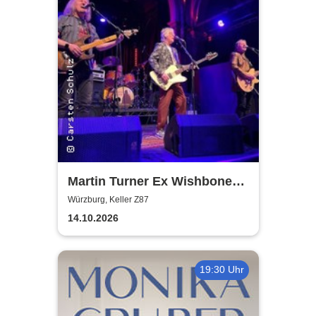
Martin Turner Ex Wishbone
Ash - Two Eras Tour 2026
Würzburg, Keller Z87
14.10.2026
19:30 Uhr