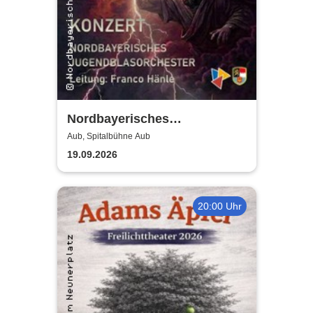
Nordbayerisches
Jugendblasorchester |
Aub, Spitalbühne Aub
Konzerthalle Bamberg
19.09.2026
20:00 Uhr