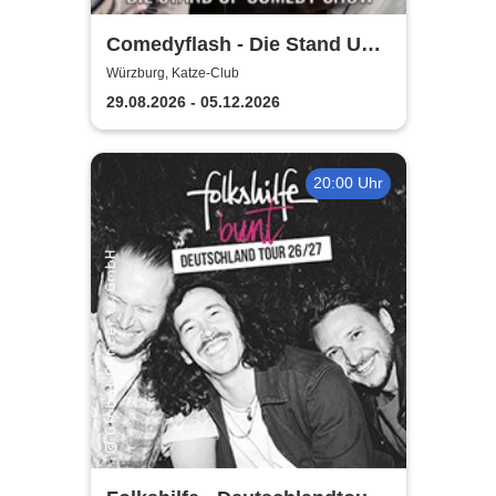
Comedyflash - Die Stand Up
Comedy Show in Würzburg
Würzburg, Katze-Club
29.08.2026 - 05.12.2026
20:00 Uhr