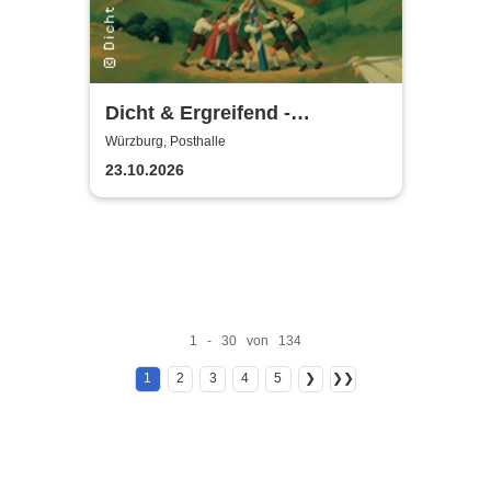
Dicht & Ergreifend -
Zweiländerdreieck - Tour
Würzburg, Posthalle
2026/2027
23.10.2026
1 - 30 von 134
1
2
3
4
5
❯
❯❯