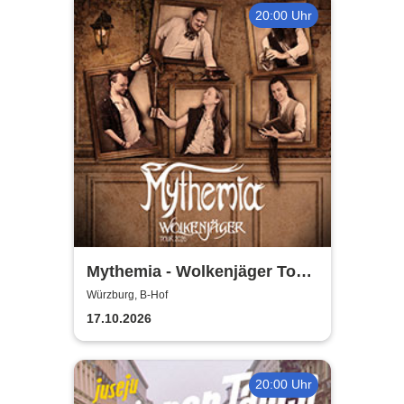
20:00 Uhr
Mythemia - Wolkenjäger Tour
2026
Würzburg, B-Hof
17.10.2026
20:00 Uhr