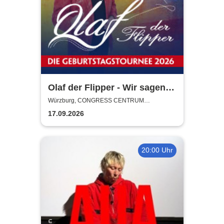
Olaf der Flipper - Wir sagen
Dankeschön! 80 Jahre - Die
Würzburg, CONGRESS CENTRUM
WÜRZBURG
Geburtstagstournee 2026
17.09.2026
20:00 Uhr