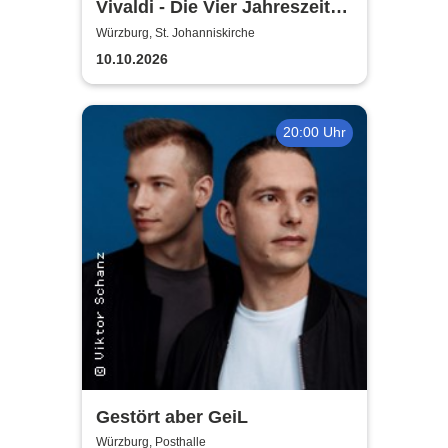
Vivaldi - Die Vier Jahreszeiten
| Kammerorchester der Neuen
Würzburg, St. Johanniskirche
Philharmonie Hamburg
10.10.2026
20:00 Uhr
Gestört aber GeiL
Würzburg, Posthalle