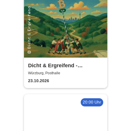
Dicht & Ergreifend -
Zweiländerdreieck - Tour
Würzburg, Posthalle
2026/2027
23.10.2026
20:00 Uhr