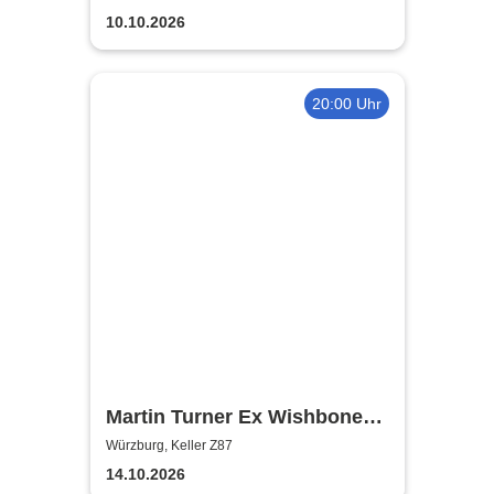
10.10.2026
20:00 Uhr
Martin Turner Ex Wishbone
Ash - Two Eras Tour 2026
Würzburg, Keller Z87
14.10.2026