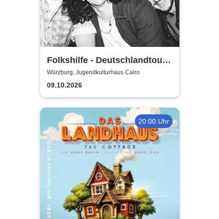
Folkshilfe - Deutschlandtour
2026/2027
Würzburg, Jugendkulturhaus Cairo
09.10.2026
20:00 Uhr