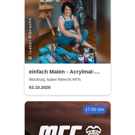
einfach Malen - Acrylmal-
Workshop | Isabel Albrecht
Würzburg, Isabel Albrecht ARTs
ARTs
03.10.2026
17:00 Uhr