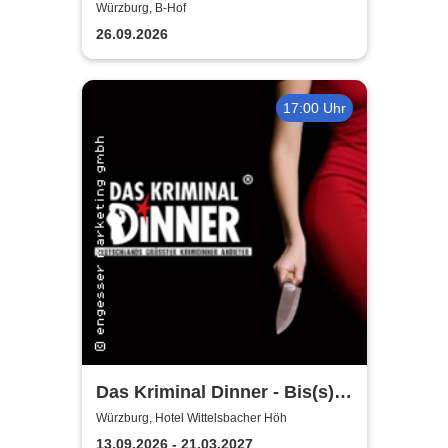
Chronicles Tour 2026
Würzburg, B-Hof
26.09.2026
17:00 Uhr
Das Kriminal Dinner - Bis(s)
zum letzten Zug
Würzburg, Hotel Wittelsbacher Höh
13.09.2026 - 21.03.2027