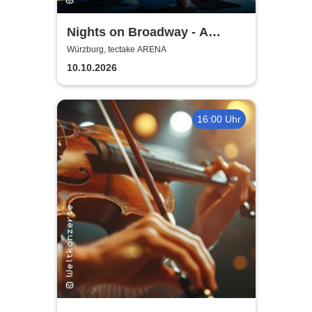
Nights on Broadway - A
Tribute to the Bee Gees
Würzburg, tectake ARENA
performed by Night Fever
10.10.2026
16:00 Uhr