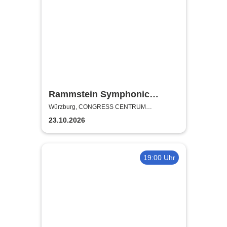
Rammstein Symphonic
Tribute - Herzfeuer
Würzburg, CONGRESS CENTRUM
WÜRZBURG
23.10.2026
19:00 Uhr