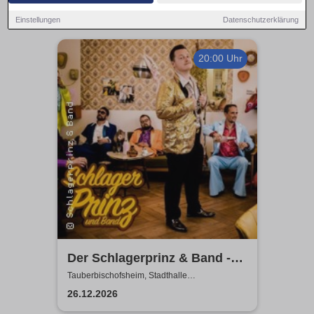
Einstellungen
Datenschutzerklärung
20:00 Uhr
Der Schlagerprinz & Band -
Willst Du mit uns gehen Tour
Tauberbischofsheim, Stadthalle
Tauberbischofsheim
2026
26.12.2026