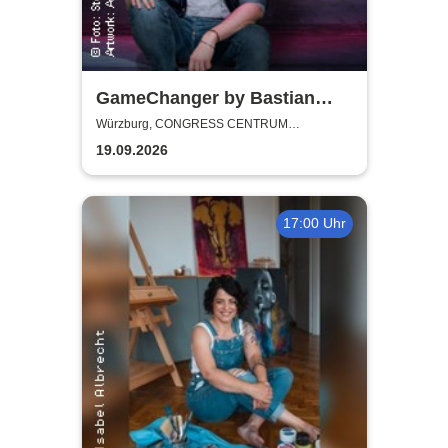
GameChanger by Bastian
Bielendorfer
Würzburg, CONGRESS CENTRUM
WÜRZBURG
19.09.2026
17:00 Uhr