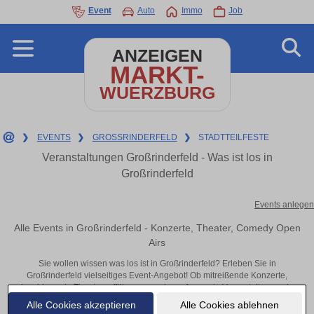
Event
Auto
Immo
Job
ANZEIGEN
MARKT-
WUERZBURG
❯
EVENTS
❯
GROSSRINDERFELD
❯
STADTTEILFESTE
Veranstaltungen Großrinderfeld - Was ist los in
Großrinderfeld
Events anlegen
Alle Events in Großrinderfeld - Konzerte, Theater, Comedy Open
Airs
Sie wollen wissen was los ist in Großrinderfeld? Erleben Sie in
Großrinderfeld vielseitiges Event-Angebot! Ob mitreißende Konzerte,
inspirierende Theateraufführungen oder aufregende Veranstaltungen in
Großrinderfeld – hier finden alles im Überblick und Tickets.
Alle Cookies akzeptieren
Alle Cookies ablehnen