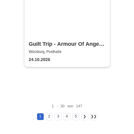
Guilt Trip - Armour Of Angels
Tour 2026
Würzburg, Posthalle
24.10.2026
1 - 30 von 147
1
2
3
4
5
❯
❯❯