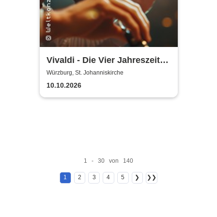
Vivaldi - Die Vier Jahreszeiten
| Kammerorchester der Neuen
Würzburg, St. Johanniskirche
Philharmonie Hamburg
10.10.2026
1 - 30 von 140
1
2
3
4
5
❯
❯❯