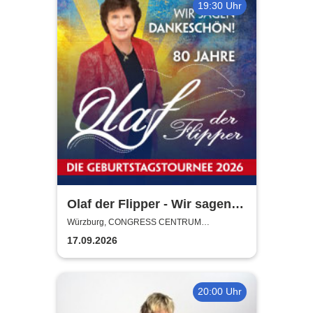
19:30 Uhr
Olaf der Flipper - Wir sagen
Dankeschön! 80 Jahre - Die
Würzburg, CONGRESS CENTRUM
WÜRZBURG
Geburtstagstournee 2026
17.09.2026
20:00 Uhr