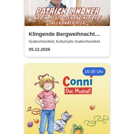
Klingende Bergweihnacht
2026 - Die volkstümliche
Grafenrheinfeld, Kulturhalle Grafenrheinfeld
Weihnachtsrevue
05.12.2026
16:00 Uhr