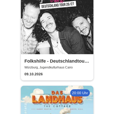
Folkshilfe - Deutschlandtour
2026/2027
Würzburg, Jugendkulturhaus Cairo
09.10.2026
20:00 Uhr