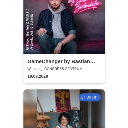
GameChanger by Bastian
Bielendorfer
Würzburg, CONGRESS CENTRUM
WÜRZBURG
19.09.2026
17:00 Uhr