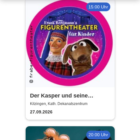
15:00 Uhr
Der Kasper und seine
Freunde kommen zu euch!
Kitzingen, Kath. Dekanatszentrum
frabe-figurentheater
27.09.2026
20:00 Uhr