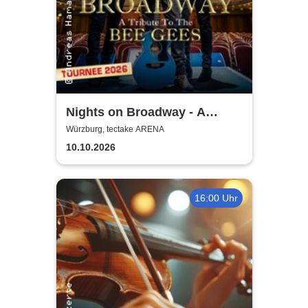
Nights on Broadway - A
Tribute to the Bee Gees
Würzburg, tectake ARENA
performed by Night Fever
10.10.2026
16:00 Uhr