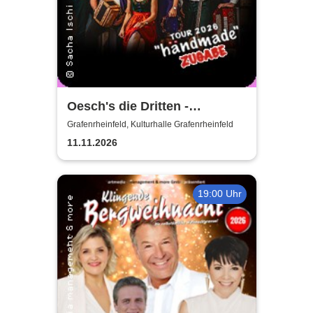
Oesch's die Dritten -
Händmade Tour 2025
Grafenrheinfeld, Kulturhalle Grafenrheinfeld
11.11.2026
19:00 Uhr