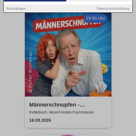
Einstellungen
Datenschutzerklärung
19:00 Uhr
Männerschnupfen -
Buchenau Comedy Tour
Dettelbach, Akzent Hotels Franziskaner
18.09.2026