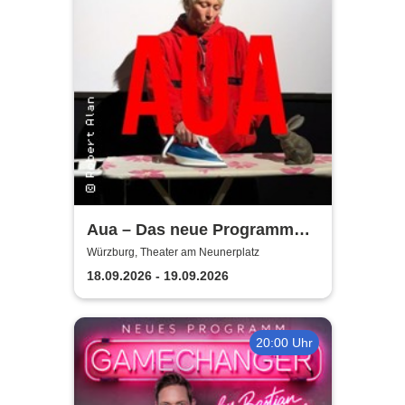
Aua – Das neue Programm
von Robert Alan | Theater am
Würzburg, Theater am Neunerplatz
Neunerplatz
18.09.2026 - 19.09.2026
20:00 Uhr