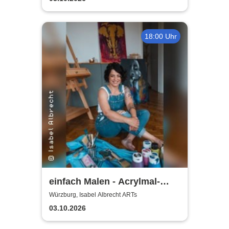
18:00 Uhr
einfach Malen - Acrylmal-
Workshop | Isabel Albrecht
Würzburg, Isabel Albrecht ARTs
ARTs
03.10.2026