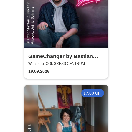
GameChanger by Bastian
Bielendorfer
Würzburg, CONGRESS CENTRUM
WÜRZBURG
19.09.2026
17:00 Uhr