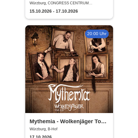
nix
Würzburg, CONGRESS CENTRUM
WÜRZBURG
15.10.2026 - 17.10.2026
20:00 Uhr
Mythemia - Wolkenjäger Tour
2026
Würzburg, B-Hof
17.10.2026