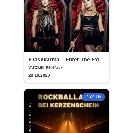
Krashkarma – Enter The Exit
Tour 2026
Würzburg, Keller Z87
28.10.2026
19:00 Uhr