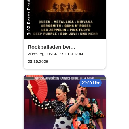
Rockballaden bei
Kerzenschein
Würzburg, CONGRESS CENTRUM
WÜRZBURG
28.10.2026
20:00 Uhr