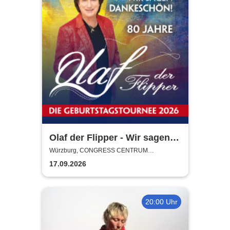
Olaf der Flipper - Wir sagen
Dankeschön! 80 Jahre - Die
Würzburg, CONGRESS CENTRUM
WÜRZBURG
Geburtstagstournee 2026
17.09.2026
20:00 Uhr