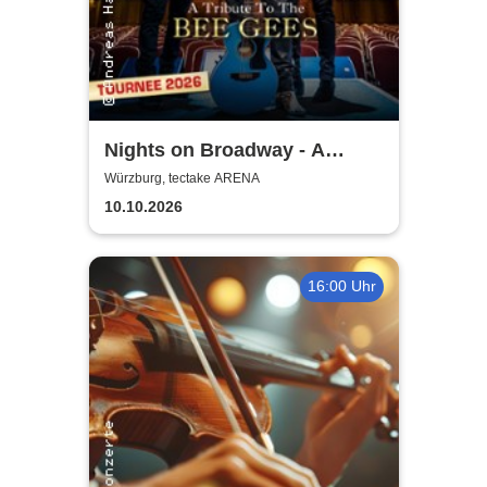
Nights on Broadway - A
Tribute to the Bee Gees
Würzburg, tectake ARENA
performed by Night Fever
10.10.2026
16:00 Uhr