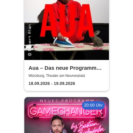
Aua – Das neue Programm
von Robert Alan | Theater am
Würzburg, Theater am Neunerplatz
Neunerplatz
18.09.2026 - 19.09.2026
20:00 Uhr