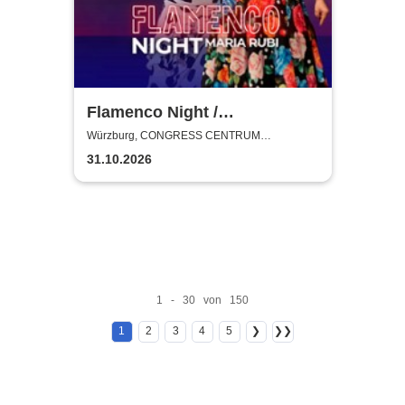
Flamenco Night /
Flamencomanía Tour 26/27 -
Würzburg, CONGRESS CENTRUM
WÜRZBURG
Deutschlands größte
31.10.2026
Flamenco-Tournee
1 - 30 von 150
1
2
3
4
5
❯
❯❯