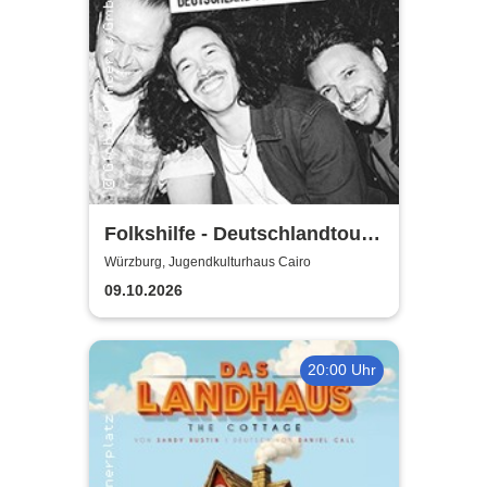
Folkshilfe - Deutschlandtour
2026/2027
Würzburg, Jugendkulturhaus Cairo
09.10.2026
20:00 Uhr