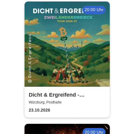
20:00 Uhr
Dicht & Ergreifend -
Zweiländerdreieck - Tour
Würzburg, Posthalle
2026/2027
23.10.2026
20:00 Uhr