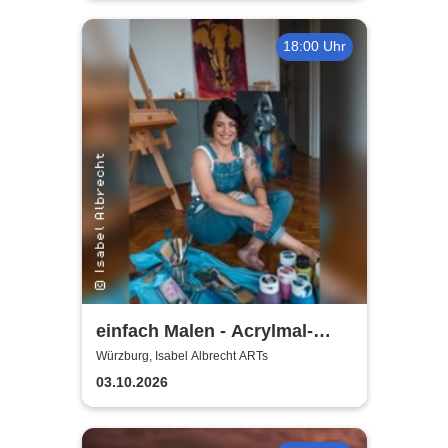
18:00 Uhr
einfach Malen - Acrylmal-
Workshop | Isabel Albrecht
Würzburg, Isabel Albrecht ARTs
ARTs
03.10.2026