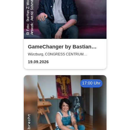
GameChanger by Bastian
Bielendorfer
Würzburg, CONGRESS CENTRUM
WÜRZBURG
19.09.2026
17:00 Uhr