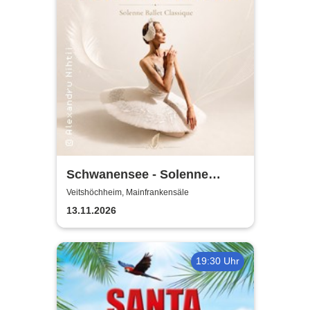
Schwanensee - Solenne
Ballet Classique
Veitshöchheim, Mainfrankensäle
13.11.2026
19:30 Uhr