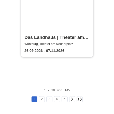
Das Landhaus | Theater am
Neunerplatz
Würzburg, Theater am Neunerplatz
26.09.2026 - 07.11.2026
1 - 30 von 145
1
2
3
4
5
❯
❯❯