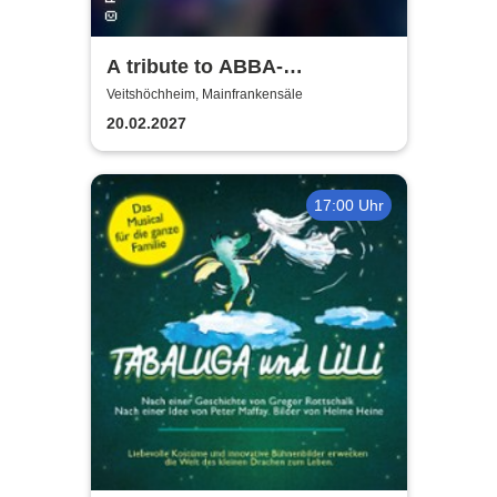
A tribute to ABBA-
unforgettable Konzert
Veitshöchheim, Mainfrankensäle
20.02.2027
17:00 Uhr