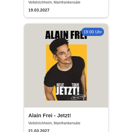
Musicals
Veitshöchheim, Mainfrankensäle
19.03.2027
19:00 Uhr
Alain Frei - Jetzt!
Veitshöchheim, Mainfrankensäle
21.03.2027