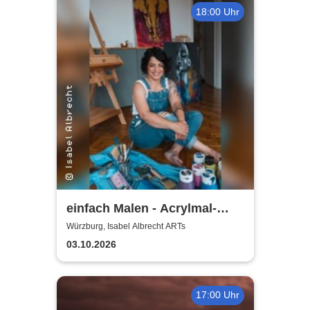
18:00 Uhr
einfach Malen - Acrylmal-
Workshop | Isabel Albrecht
Würzburg, Isabel Albrecht ARTs
ARTs
03.10.2026
17:00 Uhr