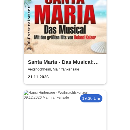
Santa Maria - Das Musical:
Insel wie aus Träumen
Veitshöchheim, Mainfrankensäle
geboren
21.11.2026
19:30 Uhr