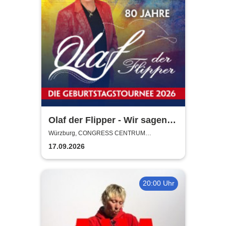
Olaf der Flipper - Wir sagen
Dankeschön! 80 Jahre - Die
Würzburg, CONGRESS CENTRUM
WÜRZBURG
Geburtstagstournee 2026
17.09.2026
20:00 Uhr