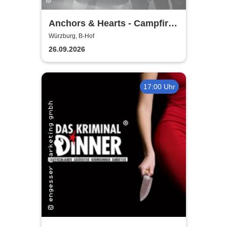
Anchors & Hearts - Campfire
Chronicles Tour 2026
Würzburg, B-Hof
26.09.2026
17:00 Uhr