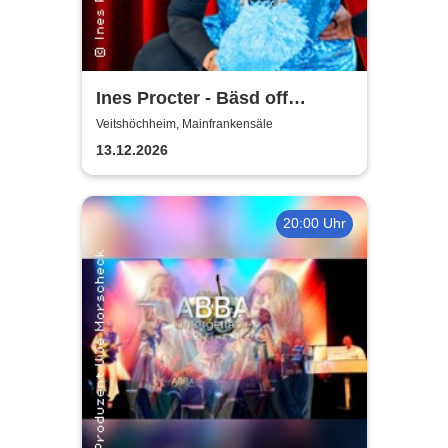
Ines Procter - Bäsd off
"Närrische Putzfraa"
Veitshöchheim, Mainfrankensäle
13.12.2026
20:00 Uhr