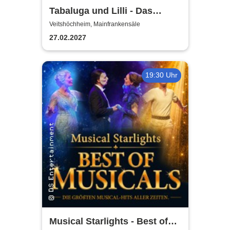
Tabaluga und Lilli - Das
drachenstarke Musical für die
Veitshöchheim, Mainfrankensäle
ganze Familie
27.02.2027
19:30 Uhr
Musical Starlights - Best of