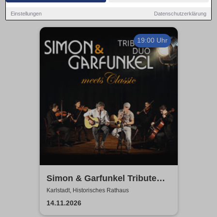
Einstellungen
Datenschutzerklärung
19:00 Uhr
Simon & Garfunkel Tribute
meets Classic - Duo
Karlstadt, Historisches Rathaus
Graceland
14.11.2026