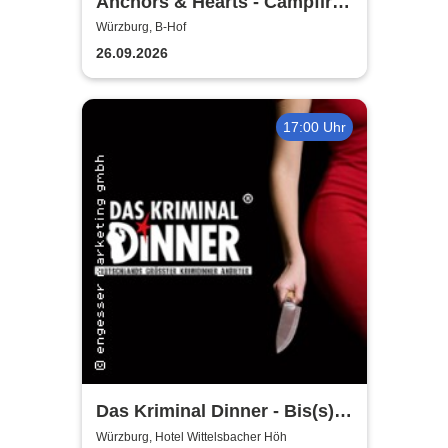
Anchors & Hearts - Campfire
Chronicles Tour 2026
Würzburg, B-Hof
26.09.2026
17:00 Uhr
Das Kriminal Dinner - Bis(s)
zum letzten Zug
Würzburg, Hotel Wittelsbacher Höh