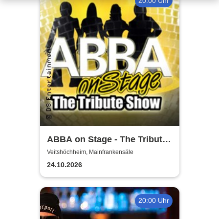
20:00 Uhr
ABBA on Stage - The Tribute
Show
Veitshöchheim, Mainfrankensäle
24.10.2026
20:00 Uhr