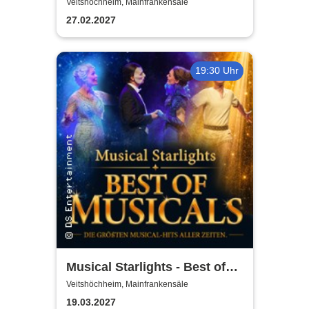
drachenstarke Musical für die
Veitshöchheim, Mainfrankensäle
ganze Familie
27.02.2027
19:30 Uhr
Musical Starlights - Best of
Musicals
Veitshöchheim, Mainfrankensäle
19.03.2027