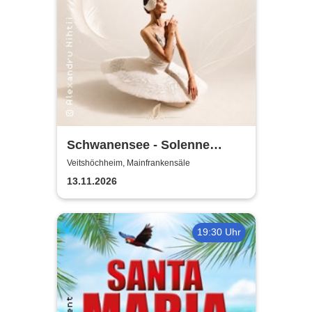
Schwanensee - Solenne
Ballet Classique
Veitshöchheim, Mainfrankensäle
13.11.2026
19:30 Uhr