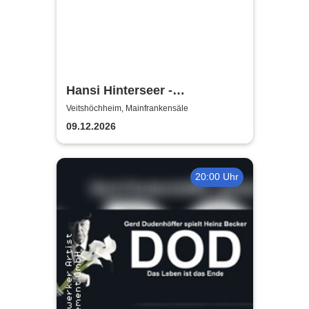
Hansi Hinterseer -
Weihnachtskonzert
Veitshöchheim, Mainfrankensäle
09.12.2026
20:00 Uhr