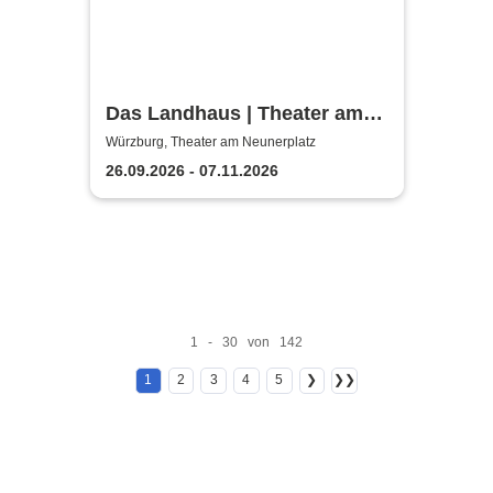
Das Landhaus | Theater am
Neunerplatz
Würzburg, Theater am Neunerplatz
26.09.2026 - 07.11.2026
1 - 30 von 142
1
2
3
4
5
❯
❯❯