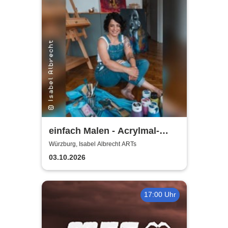
einfach Malen - Acrylmal-
Workshop | Isabel Albrecht
Würzburg, Isabel Albrecht ARTs
ARTs
03.10.2026
17:00 Uhr