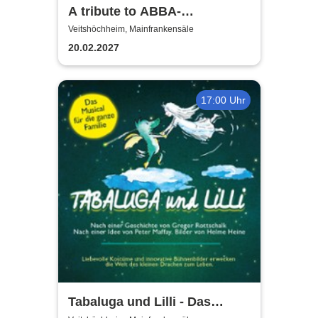
A tribute to ABBA-
unforgettable Konzert
Veitshöchheim, Mainfrankensäle
20.02.2027
17:00 Uhr
Tabaluga und Lilli - Das