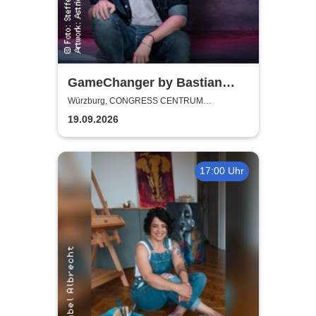
GameChanger by Bastian
Bielendorfer
Würzburg, CONGRESS CENTRUM
WÜRZBURG
19.09.2026
17:00 Uhr