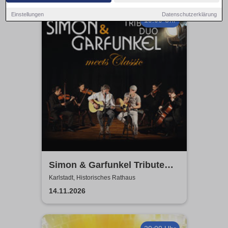
Einstellungen
Datenschutzerklärung
19:00 Uhr
Simon & Garfunkel Tribute
meets Classic - Duo
Karlstadt, Historisches Rathaus
Graceland
14.11.2026