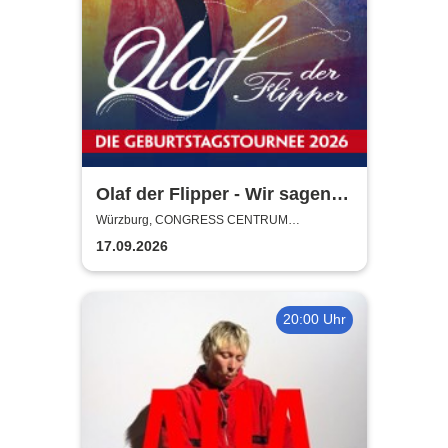
Olaf der Flipper - Wir sagen
Dankeschön! 80 Jahre - Die
Würzburg, CONGRESS CENTRUM
WÜRZBURG
Geburtstagstournee 2026
17.09.2026
20:00 Uhr