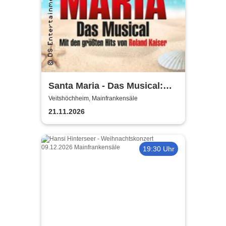
Santa Maria - Das Musical:
Insel wie aus Träumen
Veitshöchheim, Mainfrankensäle
geboren
21.11.2026
19:30 Uhr