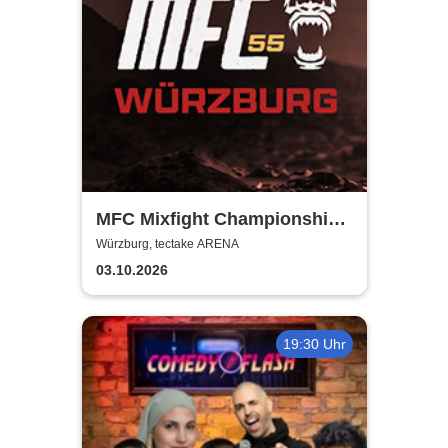
MFC Mixfight Championship |
Würzburg
Würzburg, tectake ARENA
03.10.2026
19:30 Uhr