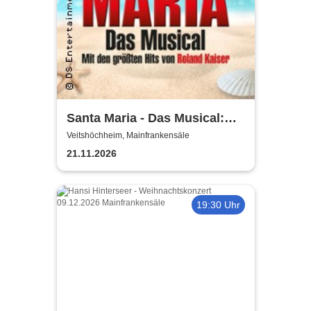
Santa Maria - Das Musical:
Insel wie aus Träumen
Veitshöchheim, Mainfrankensäle
geboren
21.11.2026
19:30 Uhr