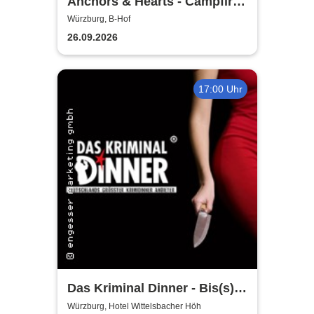
Anchors & Hearts - Campfire
Chronicles Tour 2026
Würzburg, B-Hof
26.09.2026
17:00 Uhr
Das Kriminal Dinner - Bis(s)
zum letzten Zug
Würzburg, Hotel Wittelsbacher Höh