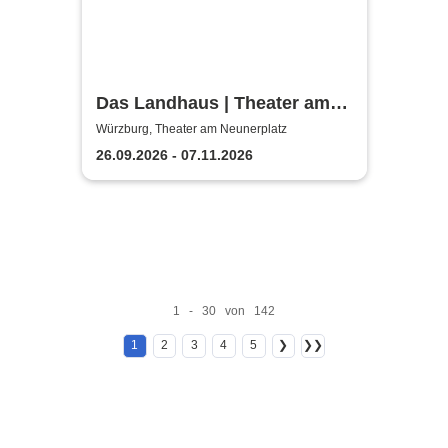
Das Landhaus | Theater am
Neunerplatz
Würzburg, Theater am Neunerplatz
26.09.2026 - 07.11.2026
1 - 30 von 142
1
2
3
4
5
❯
❯❯