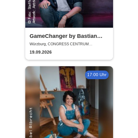
GameChanger by Bastian
Bielendorfer
Würzburg, CONGRESS CENTRUM
WÜRZBURG
19.09.2026
17:00 Uhr