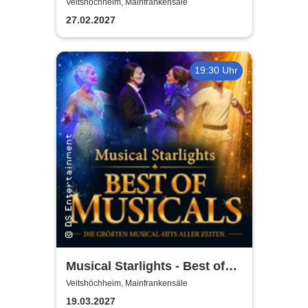
drachenstarke Musical für die
Veitshöchheim, Mainfrankensäle
ganze Familie
27.02.2027
19:30 Uhr
Musical Starlights - Best of
Musicals
Veitshöchheim, Mainfrankensäle
19.03.2027