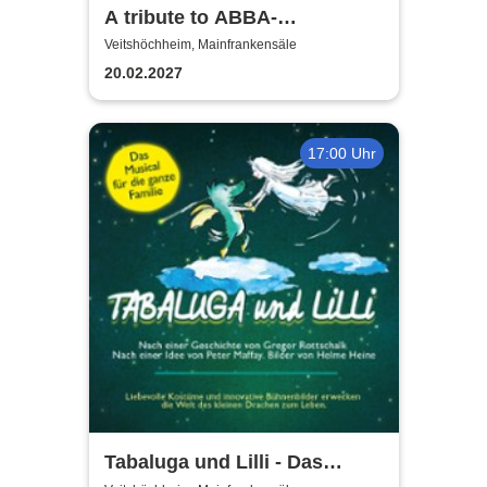
A tribute to ABBA-
unforgettable Konzert
Veitshöchheim, Mainfrankensäle
20.02.2027
17:00 Uhr
Tabaluga und Lilli - Das