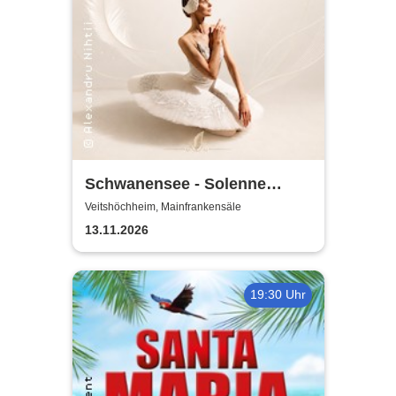
Schwanensee - Solenne
Ballet Classique
Veitshöchheim, Mainfrankensäle
13.11.2026
19:30 Uhr