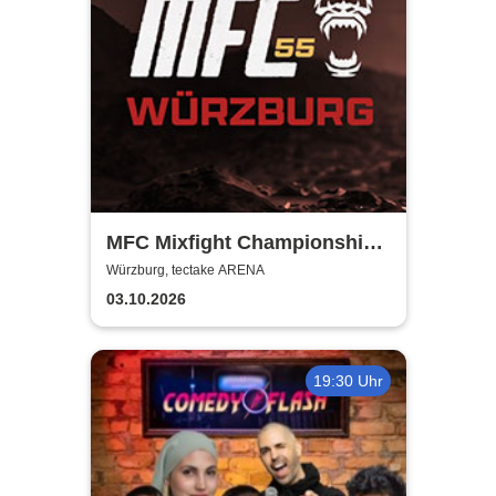
MFC Mixfight Championship |
Würzburg
Würzburg, tectake ARENA
03.10.2026
19:30 Uhr