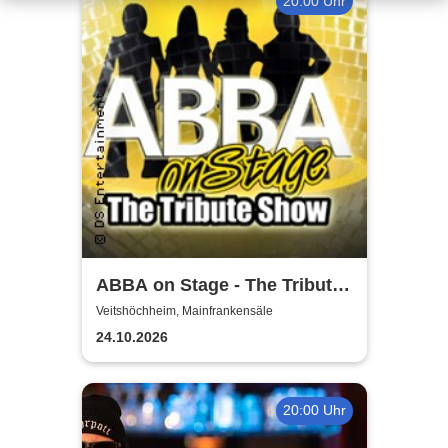
20:00 Uhr
ABBA on Stage - The Tribute
Show
Veitshöchheim, Mainfrankensäle
24.10.2026
20:00 Uhr