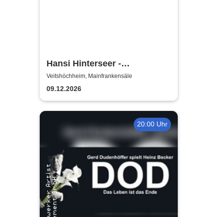
Hansi Hinterseer -
Weihnachtskonzert
Veitshöchheim, Mainfrankensäle
09.12.2026
20:00 Uhr