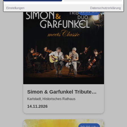
Einstellungen
Datenschutzerklärung
19:00 Uhr
Simon & Garfunkel Tribute
meets Classic - Duo
Karlstadt, Historisches Rathaus
Graceland
14.11.2026