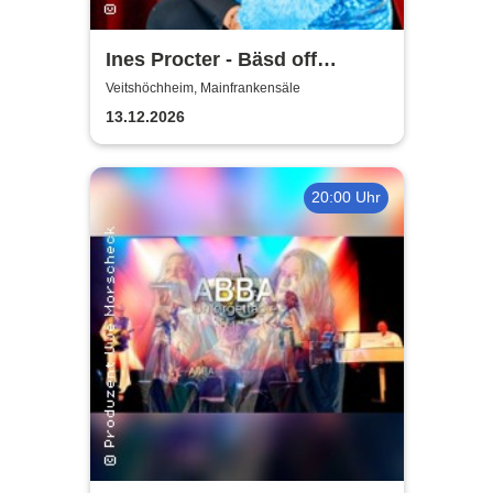
Ines Procter - Bäsd off
"Närrische Putzfraa"
Veitshöchheim, Mainfrankensäle
13.12.2026
20:00 Uhr