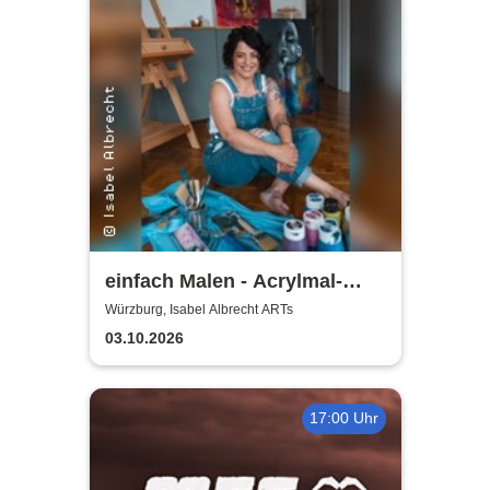
einfach Malen - Acrylmal-
Workshop | Isabel Albrecht
Würzburg, Isabel Albrecht ARTs
ARTs
03.10.2026
17:00 Uhr