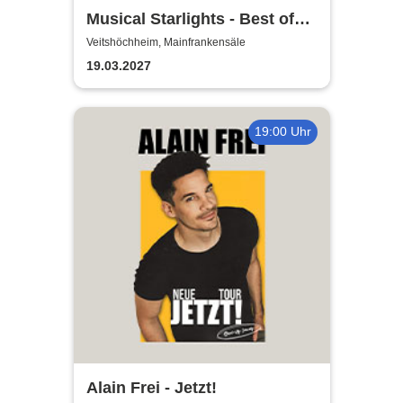
Musical Starlights - Best of
Musicals
Veitshöchheim, Mainfrankensäle
19.03.2027
19:00 Uhr
Alain Frei - Jetzt!