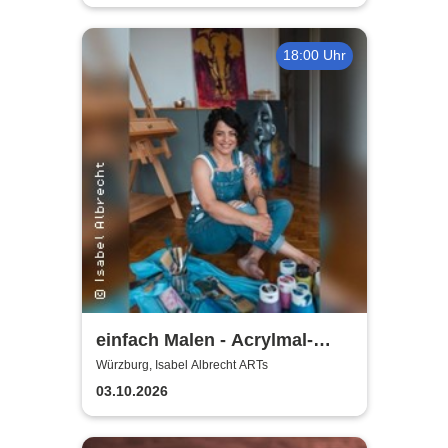
18:00 Uhr
einfach Malen - Acrylmal-
Workshop | Isabel Albrecht
Würzburg, Isabel Albrecht ARTs
ARTs
03.10.2026