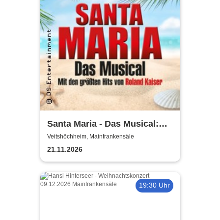
Santa Maria - Das Musical:
Insel wie aus Träumen
Veitshöchheim, Mainfrankensäle
geboren
21.11.2026
19:30 Uhr