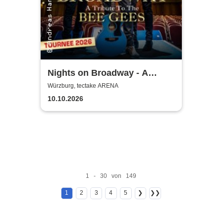
Nights on Broadway - A
Tribute to the Bee Gees
Würzburg, tectake ARENA
performed by Night Fever
10.10.2026
1 - 30 von 149
1
2
3
4
5
❯
❯❯