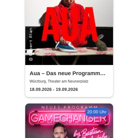
Aua – Das neue Programm
von Robert Alan | Theater am
Würzburg, Theater am Neunerplatz
Neunerplatz
18.09.2026 - 19.09.2026
20:00 Uhr