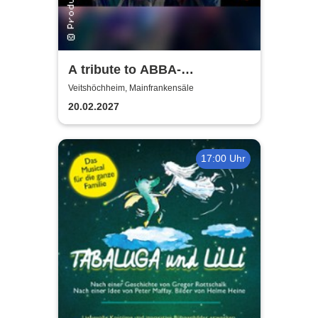
A tribute to ABBA-
unforgettable Konzert
Veitshöchheim, Mainfrankensäle
20.02.2027
17:00 Uhr