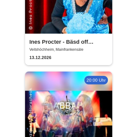
Ines Procter - Bäsd off
"Närrische Putzfraa"
Veitshöchheim, Mainfrankensäle
13.12.2026
20:00 Uhr