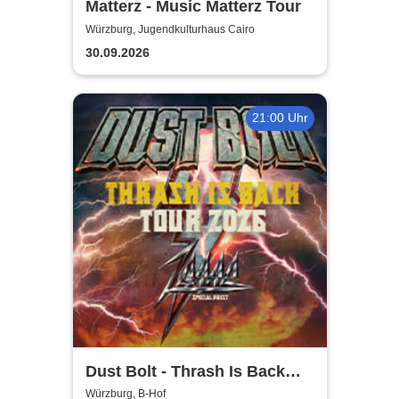
Matterz - Music Matterz Tour
Würzburg, Jugendkulturhaus Cairo
30.09.2026
21:00 Uhr
Dust Bolt - Thrash Is Back
Tour 2026
Würzburg, B-Hof