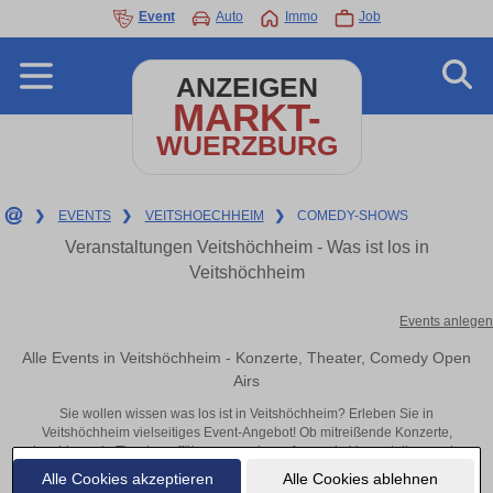
Event
Auto
Immo
Job
ANZEIGEN
MARKT-
WUERZBURG
❯
EVENTS
❯
VEITSHOECHHEIM
❯
COMEDY-SHOWS
Veranstaltungen Veitshöchheim - Was ist los in
Veitshöchheim
Events anlegen
Alle Events in Veitshöchheim - Konzerte, Theater, Comedy Open
Airs
Sie wollen wissen was los ist in Veitshöchheim? Erleben Sie in
Veitshöchheim vielseitiges Event-Angebot! Ob mitreißende Konzerte,
inspirierende Theateraufführungen oder aufregende Veranstaltungen in
Veitshöchheim – hier finden alles im Überblick und Tickets.
Alle Cookies akzeptieren
Alle Cookies ablehnen