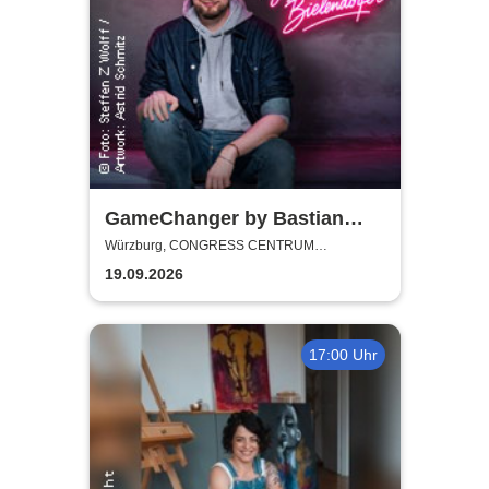
GameChanger by Bastian
Bielendorfer
Würzburg, CONGRESS CENTRUM
WÜRZBURG
19.09.2026
17:00 Uhr