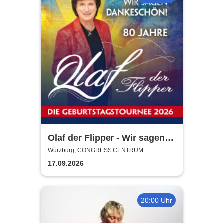
Olaf der Flipper - Wir sagen
Dankeschön! 80 Jahre - Die
Würzburg, CONGRESS CENTRUM
WÜRZBURG
Geburtstagstournee 2026
17.09.2026
20:00 Uhr