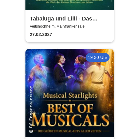
Tabaluga und Lilli - Das
drachenstarke Musical für die
Veitshöchheim, Mainfrankensäle
ganze Familie
27.02.2027
19:30 Uhr